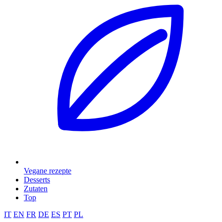
Vegane rezepte
Desserts
Zutaten
Top
IT
EN
FR
DE
ES
PT
PL