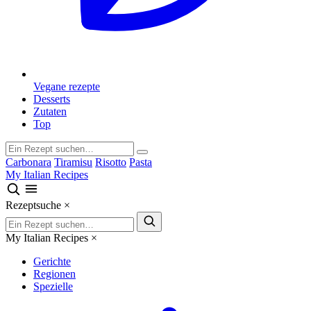
Vegane rezepte
Desserts
Zutaten
Top
Carbonara
Tiramisu
Risotto
Pasta
My Italian Recipes
Rezeptsuche
×
My Italian Recipes
×
Gerichte
Regionen
Spezielle