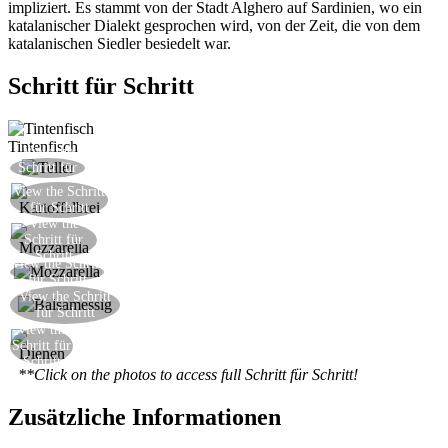
impliziert. Es stammt von der Stadt Alghero auf Sardinien, wo ein
katalanischer Dialekt gesprochen wird, von der Zeit, die von dem
katalanischen Siedler besiedelt war.
Schritt für Schritt
Tintenfisch
View the
Den Krake auf einem Teller legen
Schritt für
Schritt
View the Schritt
Den Kartoffelbrei hinzufügen
für Schritt
View the
Den Mozzarella in Würfel schneiden
Schritt für
Schritt
View the Schritt
Den Mozzarella auf den Teller hinzufügen
für Schritt
Einige Tropfen von Balsamessig-Verdünnung
View the Schritt
für Schritt
hinzufügen
View the
Dienen
Schritt für
Schritt
**Click on the photos to access full Schritt für Schritt!
Zusätzliche Informationen