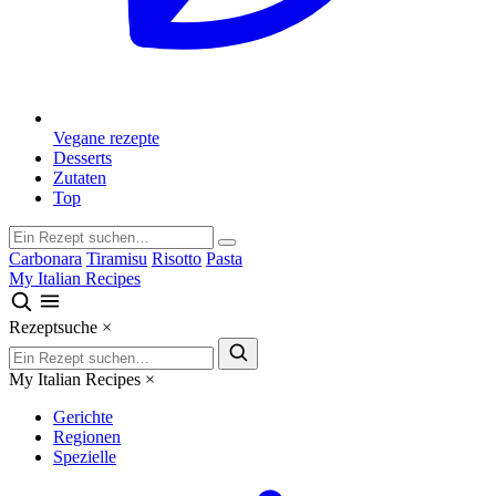
Vegane rezepte
Desserts
Zutaten
Top
Carbonara
Tiramisu
Risotto
Pasta
My Italian Recipes
Rezeptsuche
×
My Italian Recipes
×
Gerichte
Regionen
Spezielle