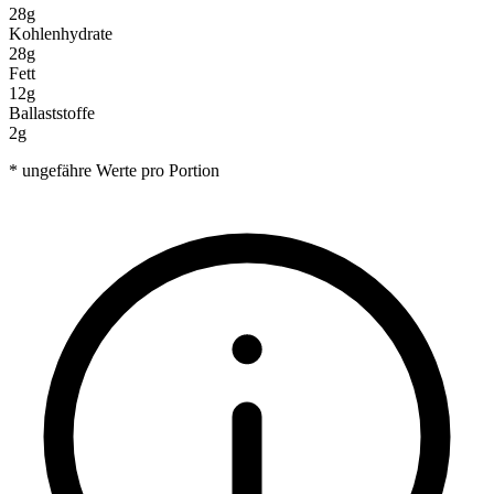
28g
Kohlenhydrate
28g
Fett
12g
Ballaststoffe
2g
* ungefähre Werte pro Portion