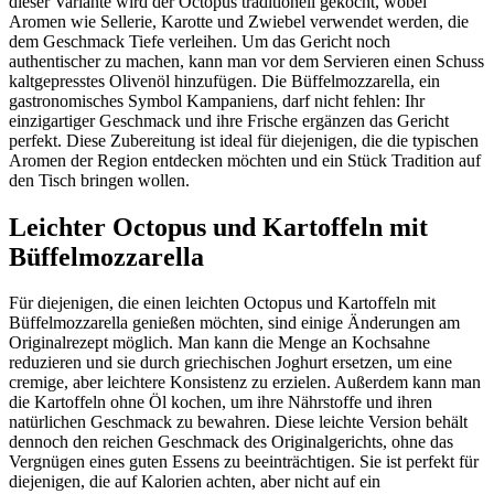
dieser Variante wird der Octopus traditionell gekocht, wobei
Aromen wie Sellerie, Karotte und Zwiebel verwendet werden, die
dem Geschmack Tiefe verleihen. Um das Gericht noch
authentischer zu machen, kann man vor dem Servieren einen Schuss
kaltgepresstes Olivenöl hinzufügen. Die Büffelmozzarella, ein
gastronomisches Symbol Kampaniens, darf nicht fehlen: Ihr
einzigartiger Geschmack und ihre Frische ergänzen das Gericht
perfekt. Diese Zubereitung ist ideal für diejenigen, die die typischen
Aromen der Region entdecken möchten und ein Stück Tradition auf
den Tisch bringen wollen.
Leichter Octopus und Kartoffeln mit
Büffelmozzarella
Für diejenigen, die einen leichten Octopus und Kartoffeln mit
Büffelmozzarella genießen möchten, sind einige Änderungen am
Originalrezept möglich. Man kann die Menge an Kochsahne
reduzieren und sie durch griechischen Joghurt ersetzen, um eine
cremige, aber leichtere Konsistenz zu erzielen. Außerdem kann man
die Kartoffeln ohne Öl kochen, um ihre Nährstoffe und ihren
natürlichen Geschmack zu bewahren. Diese leichte Version behält
dennoch den reichen Geschmack des Originalgerichts, ohne das
Vergnügen eines guten Essens zu beeinträchtigen. Sie ist perfekt für
diejenigen, die auf Kalorien achten, aber nicht auf ein