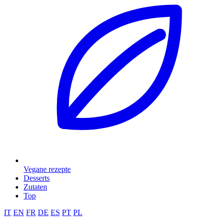
Vegane rezepte
Desserts
Zutaten
Top
IT
EN
FR
DE
ES
PT
PL