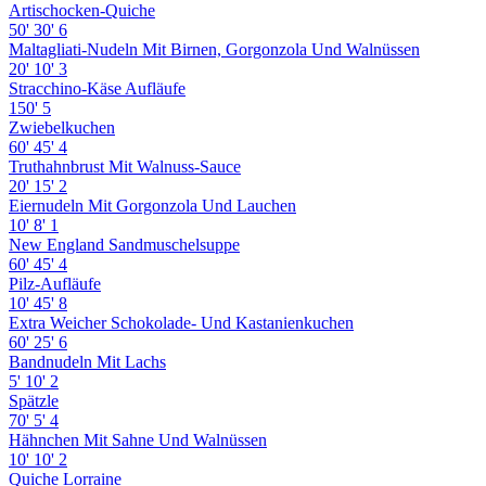
Artischocken-Quiche
50'
30'
6
Maltagliati-Nudeln Mit Birnen, Gorgonzola Und Walnüssen
20'
10'
3
Stracchino-Käse Aufläufe
150'
5
Zwiebelkuchen
60'
45'
4
Truthahnbrust Mit Walnuss-Sauce
20'
15'
2
Eiernudeln Mit Gorgonzola Und Lauchen
10'
8'
1
New England Sandmuschelsuppe
60'
45'
4
Pilz-Aufläufe
10'
45'
8
Extra Weicher Schokolade- Und Kastanienkuchen
60'
25'
6
Bandnudeln Mit Lachs
5'
10'
2
Spätzle
70'
5'
4
Hähnchen Mit Sahne Und Walnüssen
10'
10'
2
Quiche Lorraine