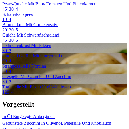
Pesto-Quiche Mit Baby Tomaten Und Pinienkernen
45'
30'
4
Schäferkanapees
10'
4
Blumenkohl Mit Garnelensoße
20'
20'
5
Quiche Mit Schwertfischsalami
45'
30'
6
Hähnchenbrust Mit Erbsen
30'
2
Gnocchi Gefüllt Mit Gorgonzola
90'
4
Strangozzi Alla Norcina
50'
4
Crespelle Mit Garnelen Und Zucchini
30'
2
Tagliatelle Mit Pilzen Und Walnüssen
120'
4
Vorgestellt
In Öl Eingelegte Auberginen
Gedünstete Zucchini In Olivenöl, Petersilie Und Knoblauch