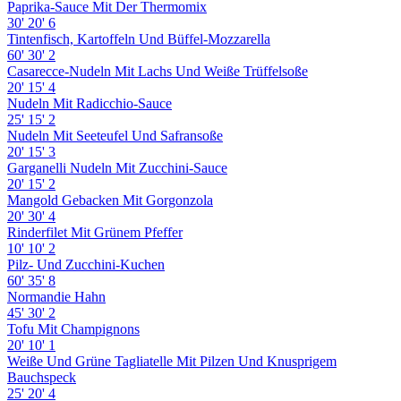
Paprika-Sauce Mit Der Thermomix
30'
20'
6
Tintenfisch, Kartoffeln Und Büffel-Mozzarella
60'
30'
2
Casarecce-Nudeln Mit Lachs Und Weiße Trüffelsoße
20'
15'
4
Nudeln Mit Radicchio-Sauce
25'
15'
2
Nudeln Mit Seeteufel Und Safransoße
20'
15'
3
Garganelli Nudeln Mit Zucchini-Sauce
20'
15'
2
Mangold Gebacken Mit Gorgonzola
20'
30'
4
Rinderfilet Mit Grünem Pfeffer
10'
10'
2
Pilz- Und Zucchini-Kuchen
60'
35'
8
Normandie Hahn
45'
30'
2
Tofu Mit Champignons
20'
10'
1
Weiße Und Grüne Tagliatelle Mit Pilzen Und Knusprigem
Bauchspeck
25'
20'
4