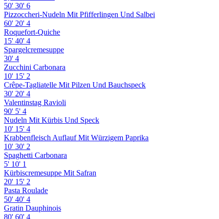
50'
30'
6
Pizzoccheri-Nudeln Mit Pfifferlingen Und Salbei
60'
20'
4
Roquefort-Quiche
15'
40'
4
Spargelcremesuppe
30'
4
Zucchini Carbonara
10'
15'
2
Crêpe-Tagliatelle Mit Pilzen Und Bauchspeck
30'
20'
4
Valentinstag Ravioli
90'
5'
4
Nudeln Mit Kürbis Und Speck
10'
15'
4
Krabbenfleisch Auflauf Mit Würzigem Paprika
10'
30'
2
Spaghetti Carbonara
5'
10'
1
Kürbiscremesuppe Mit Safran
20'
15'
2
Pasta Roulade
50'
40'
4
Gratin Dauphinois
80'
60'
4