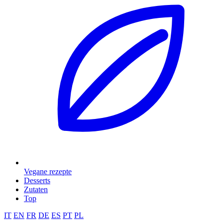
Vegane rezepte
Desserts
Zutaten
Top
IT
EN
FR
DE
ES
PT
PL