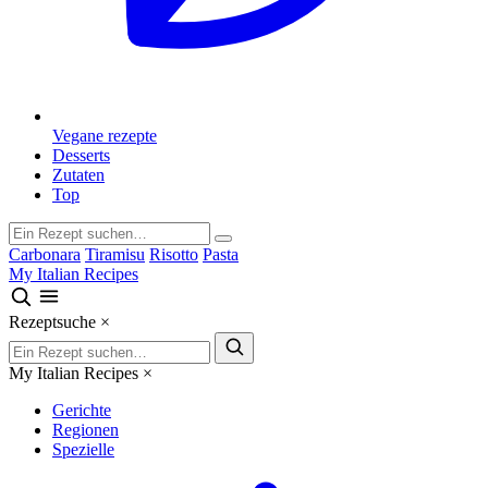
Vegane rezepte
Desserts
Zutaten
Top
Carbonara
Tiramisu
Risotto
Pasta
My Italian Recipes
Rezeptsuche
×
My Italian Recipes
×
Gerichte
Regionen
Spezielle