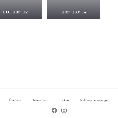
60'
30'
2
60'
60'
4
Über uns
Datenschutz
Cookies
Nutzungsbedingungen