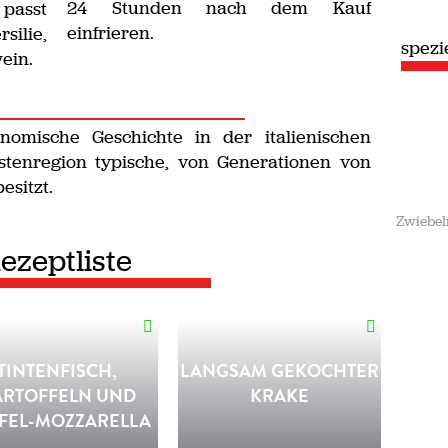
24 Stunden nach dem Kauf
 passt
einfrieren.
silie,
spezie
ein.
omische Geschichte in der italienischen
stenregion typische, von Generationen von
esitzt.
Zwiebel
ezeptliste
TINTENFISCH,
LANGSAM GEKOCHTER
ARTOFFELN UND
KRAKE
FEL-MOZZARELLA