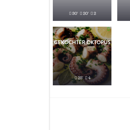
30'
20'
2
GEKOCHTER OKTOPUS
25'
4