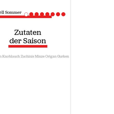
ll
Sommer
Zutaten
der Saison
n
Knoblauch
Zuchinis
Minze
Origan
Gurken