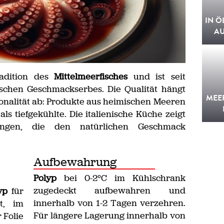
IN Ö
A
adition des
Mittelmeerfisches
und ist seit
ischen Geschmackserbes. Die Qualität hängt
MEE
sonalität ab: Produkte aus heimischen Meeren
ls tiefgekühlte. Die italienische Küche zeigt
ungen, die den natürlichen Geschmack
Aufbewahrung
Polyp
bei 0-2°C im Kühlschrank
zugedeckt aufbewahren und
yp
für
innerhalb von 1-2 Tagen verzehren.
lt, im
Für längere Lagerung innerhalb von
r Folie