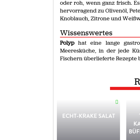
oder roh, wenn ganz frisch. Es
hervorragend zu Olivenöl, Peter
Knoblauch, Zitrone und Weißw
Wissenswertes
Polyp
hat eine lange gastron
Meeresküche, in der jede Kü
Fischern überlieferte Rezepte b
R
ECHT-KRAKE SALAT
K
BÜF