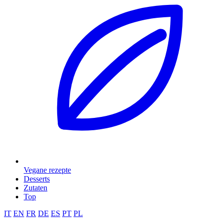
Vegane rezepte
Desserts
Zutaten
Top
IT
EN
FR
DE
ES
PT
PL