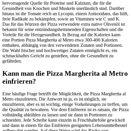
hervorragende Quelle für Proteine und Kalzium, die für die
Gesundheit von Knochen und Muskeln unerlässlich sind. Darüber
hinaus ist die Tomate reich an Lycopin, einem Antioxidans, das hilft,
freie Radikale zu bekämpfen, sowie an Vitaminen wie C und K.
Das für das Würzen der Pizza verwendete extra native Olivenöl ist
bekannt für seine entzündungshemmenden Eigenschaften und die
Vorteile für die Herzgesundheit. In Bezug auf die Kalorien kann
eine Portion Pizza Margherita al Metro etwa 300-400 Kalorien
enthalten, abhängig von den verwendeten Zutaten und Portionen.
Die Wahl frischer und hochwertiger Zutaten ermöglicht es, ein
schmackhaftes Gericht zu genießen, ohne die Gesundheit zu
gefährden.
Kann man die Pizza Margherita al Metro
einfrieren?
Eine häufige Frage betrifft die Möglichkeit, die Pizza Margherita al
Metro einzufrieren. Die Antwort ist ja, es ist möglich, sie
einzufrieren, aber es ist wichtig, einige Vorkehrungen zu treffen, um
die Qualität zu bewahren. Vor dem Einfrieren ist es ratsam, die Pizza
vollständig abkühlen zu lassen und sie dann in Portionen zu
schneiden. Jede Scheibe kann einzeln in Frischhaltefolie gewickelt
und dann in einem für das Einfrieren geeigneten Lebensmittelbeutel
aufbewahrt werden. Auf diese Weise wird das Risiko von