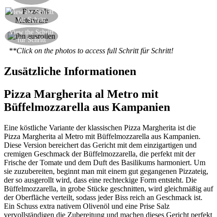
View the Schritt
Ihre heiße leckere Pizza ist fertig!
für Schritt
Den Teig sanft ausrollen, nachdem er für 6-8
View the Schritt
für Schritt
Stunden aufgegangen ist
**Click on the photos to access full Schritt für Schritt!
Zusätzliche Informationen
Pizza Margherita al Metro mit
Büffelmozzarella aus Kampanien
Eine köstliche Variante der klassischen Pizza Margherita ist die
Pizza Margherita al Metro mit Büffelmozzarella aus Kampanien.
Diese Version bereichert das Gericht mit dem einzigartigen und
cremigen Geschmack der Büffelmozzarella, die perfekt mit der
Frische der Tomate und dem Duft des Basilikums harmoniert. Um
sie zuzubereiten, beginnt man mit einem gut gegangenen Pizzateig,
der so ausgerollt wird, dass eine rechteckige Form entsteht. Die
Büffelmozzarella, in grobe Stücke geschnitten, wird gleichmäßig auf
der Oberfläche verteilt, sodass jeder Biss reich an Geschmack ist.
Ein Schuss extra nativem Olivenöl und eine Prise Salz
vervollständigen die Zubereitung und machen dieses Gericht perfekt