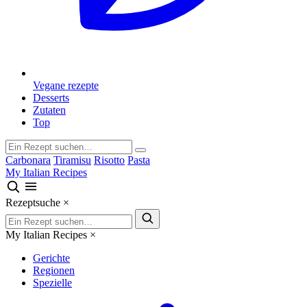
Vegane rezepte
Desserts
Zutaten
Top
Carbonara
Tiramisu
Risotto
Pasta
My Italian Recipes
Rezeptsuche
×
My Italian Recipes
×
Gerichte
Regionen
Spezielle