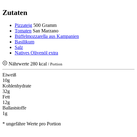
Zutaten
Pizzateig
500 Gramm
Tomaten
San Marzano
Büffelmozzarella aus Kampanien
Basilikum
Salz
Natives Olivenöl extra
Nährwerte
280 kcal
/ Portion
Eiweiß
10g
Kohlenhydrate
32g
Fett
12g
Ballaststoffe
1g
* ungefähre Werte pro Portion