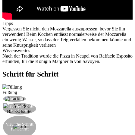
Tipps
Vergessen Sie nicht, den Mozzarella auszupressen, bevor Sie ihn
verwenden! Beim Kochen entlässt normalerweise der Mozzarella
ein wenig Wasser, so dass der Teig verfallen bekommen könnte und
seine Knusprigkeit verlieren
Wissenswertes
Nach der Tradition wurde die Pizza in Neapel von Raffaele Esposito
erfunden, für die Königin Margherita von Savoyen.
Schritt für Schritt
Füllung
View the
Backen bei 280°C für 15 Minuten
Schritt für
Schritt
Ordnen Sie den Teig auf einer Backschaufel vor
View the Schritt
für Schritt
dem Füllen und dem Backen
Wenn Sie den Teig ausrollen, drücken Sie nicht
zu viel, um ein wenig Luft im Inneren zu
View the Schritt
für Schritt
verlassen: Dieses kleine Geheimnis macht Ihre
Pizza noch weicher und knackig