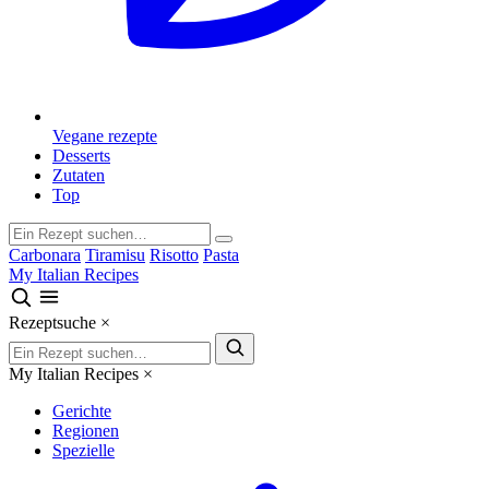
Vegane rezepte
Desserts
Zutaten
Top
Carbonara
Tiramisu
Risotto
Pasta
My Italian Recipes
Rezeptsuche
×
My Italian Recipes
×
Gerichte
Regionen
Spezielle