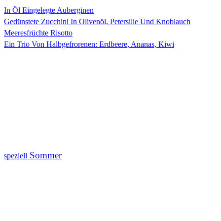
In Öl Eingelegte Auberginen
Gedünstete Zucchini In Olivenöl, Petersilie Und Knoblauch
Meeresfrüchte Risotto
Ein Trio Von Halbgefrorenen: Erdbeere, Ananas, Kiwi
Sommer
speziell