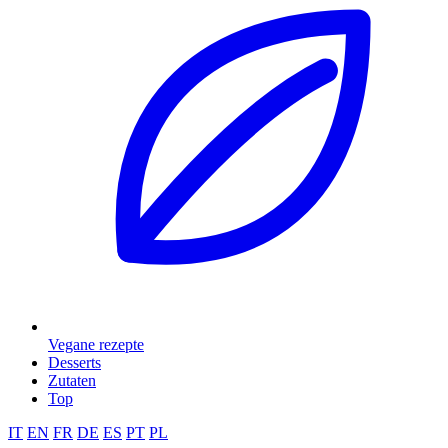
Vegane rezepte
Desserts
Zutaten
Top
IT
EN
FR
DE
ES
PT
PL