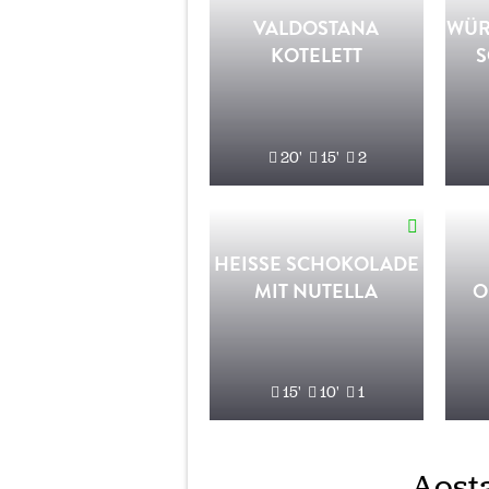
VALDOSTANA
WÜR
KOTELETT
S
20'
15'
2
HEISSE SCHOKOLADE M
IT NUTELLA
O
15'
10'
1
Aosta