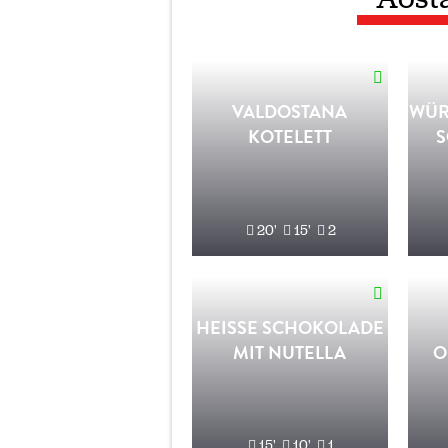
VALDOSTANA
WÜR
KOTELETT
S
20'
15'
2
HEISSE SCHOKOLADE M
IT NUTELLA
O
15'
10'
1