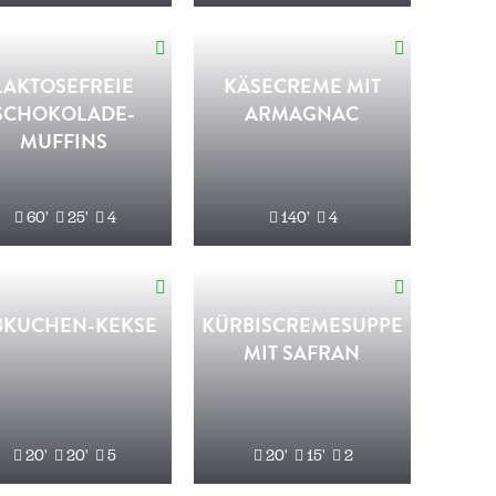
LAKTOSEFREIE
KÄSECREME MIT
SCHOKOLADE-
ARMAGNAC
MUFFINS
60'
25'
4
140'
4
BKUCHEN-KEKSE
KÜRBISCREMESUPPE
MIT SAFRAN
20'
20'
5
20'
15'
2