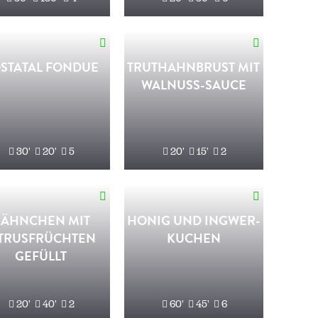
STATAL FONDUE
TRUTHAHNBRUST MIT
WALNUSS-SAUCE
30'
20'
5
20'
15'
2
ÄHNCHEN MIT
HONIG UND INGWER-
ITRUSFRÜCHTEN
KUCHEN
GEFÜLLT
20'
40'
2
60'
45'
6