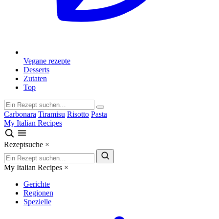
Vegane rezepte
Desserts
Zutaten
Top
Carbonara
Tiramisu
Risotto
Pasta
My Italian Recipes
Rezeptsuche
×
My Italian Recipes
×
Gerichte
Regionen
Spezielle