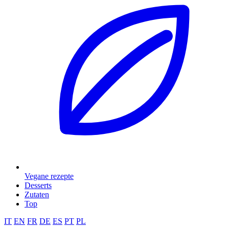
Vegane rezepte
Desserts
Zutaten
Top
IT
EN
FR
DE
ES
PT
PL