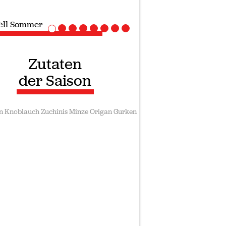
ll
Sommer
Zutaten
der Saison
n
Knoblauch
Zuchinis
Minze
Origan
Gurken