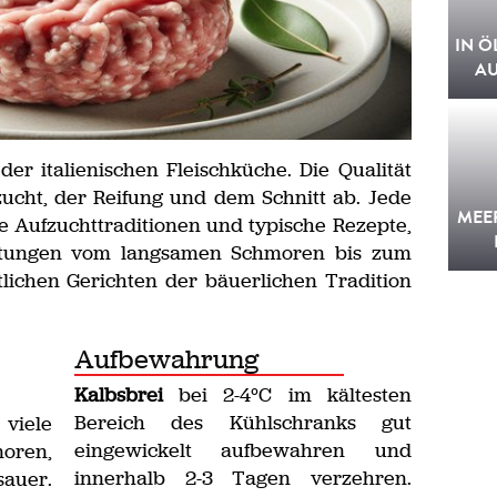
IN Ö
A
der italienischen Fleischküche. Die Qualität
ucht, der Reifung und dem Schnitt ab. Jede
MEE
he Aufzuchttraditionen und typische Rezepte,
reitungen vom langsamen Schmoren bis zum
stlichen Gerichten der bäuerlichen Tradition
Aufbewahrung
Kalbsbrei
bei 2-4°C im kältesten
Bereich des Kühlschranks gut
viele
eingewickelt aufbewahren und
oren,
innerhalb 2-3 Tagen verzehren.
sauer.