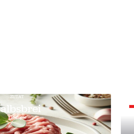
ZUTAT
albsbrei
1 Rezepte