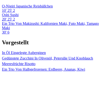
O-Nigiri Japanische Reisbällchen
10'
25'
2
Oshi Sushi
20'
25'
2
Ein Trio Von Makizushi: Kalifornien Maki, Futo Maki, Tamago
Maki
30'
6
Vorgestellt
In Öl Eingelegte Auberginen
Gedünstete Zucchini In Olivenöl, Petersilie Und Knoblauch
Meeresfrüchte Risotto
Ein Trio Von Halbgefrorenen: Erdbeere, Ananas, Kiwi