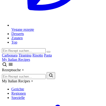
Vegane rezepte
Desserts
Zutaten
Top
Carbonara
Tiramisu
Risotto
Pasta
My Italian Recipes
Rezeptsuche
×
My Italian Recipes
×
Gerichte
Regionen
Spezielle