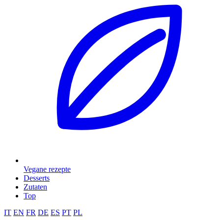
Vegane rezepte
Desserts
Zutaten
Top
IT
EN
FR
DE
ES
PT
PL