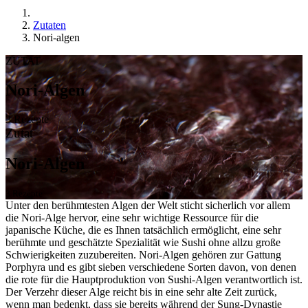
Zutaten
Nori-algen
ZUTAT
Nori-Algen
3 Rezepte
Zutat
Nori-Algen
3 Rezepte
Unter den berühmtesten Algen der Welt sticht sicherlich vor allem
die Nori-Alge hervor, eine sehr wichtige Ressource für die
japanische Küche, die es Ihnen tatsächlich ermöglicht, eine sehr
berühmte und geschätzte Spezialität wie Sushi ohne allzu große
Schwierigkeiten zuzubereiten. Nori-Algen gehören zur Gattung
Porphyra und es gibt sieben verschiedene Sorten davon, von denen
die rote für die Hauptproduktion von Sushi-Algen verantwortlich ist.
Der Verzehr dieser Alge reicht bis in eine sehr alte Zeit zurück,
wenn man bedenkt, dass sie bereits während der Sung-Dynastie