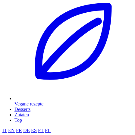
Vegane rezepte
Desserts
Zutaten
Top
IT
EN
FR
DE
ES
PT
PL