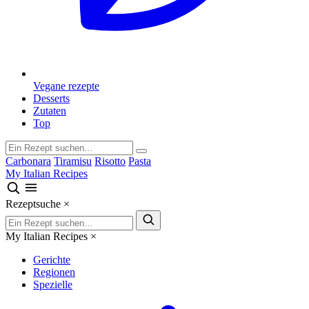
Vegane rezepte
Desserts
Zutaten
Top
Carbonara
Tiramisu
Risotto
Pasta
My Italian Recipes
Rezeptsuche
×
My Italian Recipes
×
Gerichte
Regionen
Spezielle