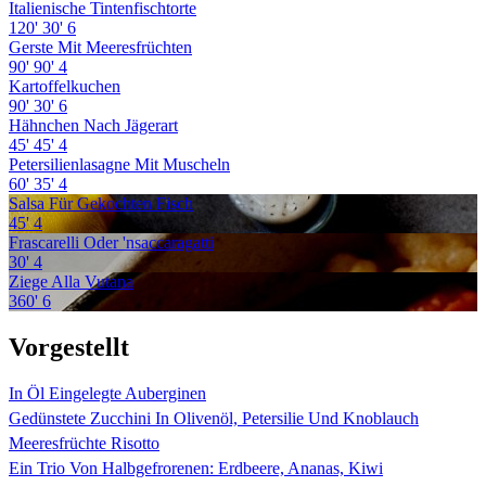
Italienische Tintenfischtorte
120'
30'
6
Gerste Mit Meeresfrüchten
90'
90'
4
Kartoffelkuchen
90'
30'
6
Hähnchen Nach Jägerart
45'
45'
4
Petersilienlasagne Mit Muscheln
60'
35'
4
Salsa Für Gekochten Fisch
45'
4
Frascarelli Oder 'nsaccaragatti
30'
4
Ziege Alla Vutana
360'
6
Vorgestellt
In Öl Eingelegte Auberginen
Gedünstete Zucchini In Olivenöl, Petersilie Und Knoblauch
Meeresfrüchte Risotto
Ein Trio Von Halbgefrorenen: Erdbeere, Ananas, Kiwi