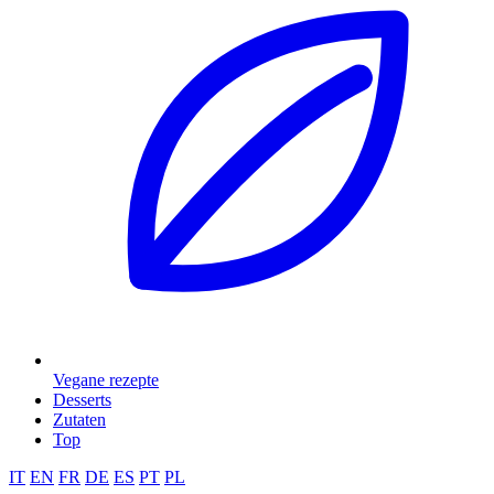
Vegane rezepte
Desserts
Zutaten
Top
IT
EN
FR
DE
ES
PT
PL