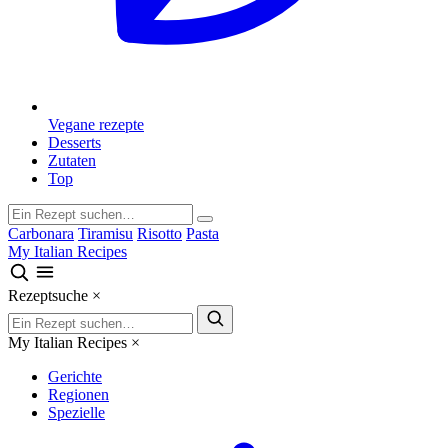
Vegane rezepte
Desserts
Zutaten
Top
Carbonara
Tiramisu
Risotto
Pasta
My Italian Recipes
Rezeptsuche
×
My Italian Recipes
×
Gerichte
Regionen
Spezielle