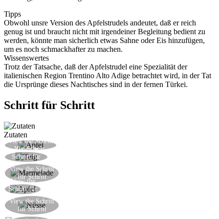
Tipps
Obwohl unsre Version des Apfelstrudels andeutet, daß er reich
genug ist und braucht nicht mit irgendeiner Begleitung bedient zu
werden, könnte man sicherlich etwas Sahne oder Eis hinzufügen,
um es noch schmackhafter zu machen.
Wissenswertes
Trotz der Tatsache, daß der Apfelstrudel eine Spezialität der
italienischen Region Trentino Alto Adige betrachtet wird, in der Tat
die Ursprünge dieses Nachtisches sind in der fernen Türkei.
Schritt für Schritt
Zutaten
View the Schritt
Schälen und schneiden Sie den Apfel in Würfel
View the
für Schritt
Den Blätterteig mit einer Gabel stechen
Schritt für
Schritt
Verbreiten Sie die Marmelade über den Teig und
View the Schritt
für Schritt
verlassen genug Raum um den Rand
View the
Legen Sie den Apfel in der Mitte
Schritt für
Schritt
Fügen Sie die Nüsse und die abgetropften
View the Schritt
für Schritt
Rosinen