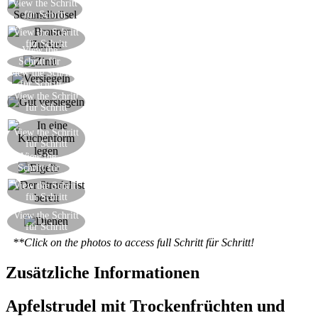
View the Schritt
1 EL Paniermehl fügen
für Schritt
View the Schritt
2 EL brauner Zucker fügen
für Schritt
View the
Einen halben EL gemahlener Zimt fügen
Schritt für
View the Schritt
Schritt
Versiegeln Sie die erste Hälfte des Strudels
für Schritt
Versiegeln Sie die zweite Hälfte, und stechen die
View the Schritt
für Schritt
Ränden vorsichtig
Legen Sie den Strudel in eine Kuchen- oder
View the Schritt
für Schritt
flache Kastenform
View the
Bürsten Sie den Strudel mit dem Eigelb
Schritt für
Schritt
View the Schritt
Bei 180 ° C 40 Minuten backen
für Schritt
Servieren Sie den Strudel mit einer schönen Tasse
View the Schritt
für Schritt
Tee
**Click on the photos to access full Schritt für Schritt!
Zusätzliche Informationen
Apfelstrudel mit Trockenfrüchten und