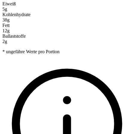
Eiweiß
5g
Kohlenhydrate
38g
Fett
12g
Ballaststoffe
2g
* ungefähre Werte pro Portion