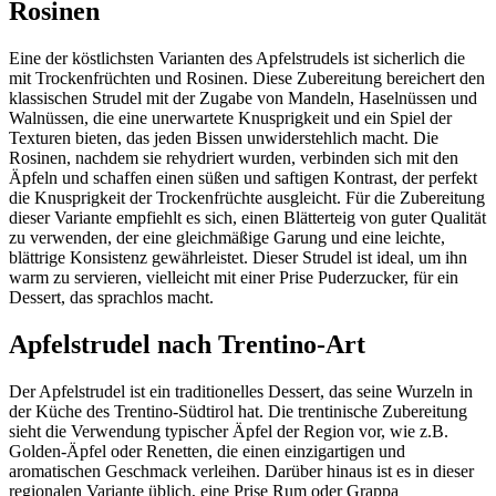
Rosinen
Eine der köstlichsten Varianten des Apfelstrudels ist sicherlich die
mit Trockenfrüchten und Rosinen. Diese Zubereitung bereichert den
klassischen Strudel mit der Zugabe von Mandeln, Haselnüssen und
Walnüssen, die eine unerwartete Knusprigkeit und ein Spiel der
Texturen bieten, das jeden Bissen unwiderstehlich macht. Die
Rosinen, nachdem sie rehydriert wurden, verbinden sich mit den
Äpfeln und schaffen einen süßen und saftigen Kontrast, der perfekt
die Knusprigkeit der Trockenfrüchte ausgleicht. Für die Zubereitung
dieser Variante empfiehlt es sich, einen Blätterteig von guter Qualität
zu verwenden, der eine gleichmäßige Garung und eine leichte,
blättrige Konsistenz gewährleistet. Dieser Strudel ist ideal, um ihn
warm zu servieren, vielleicht mit einer Prise Puderzucker, für ein
Dessert, das sprachlos macht.
Apfelstrudel nach Trentino-Art
Der Apfelstrudel ist ein traditionelles Dessert, das seine Wurzeln in
der Küche des Trentino-Südtirol hat. Die trentinische Zubereitung
sieht die Verwendung typischer Äpfel der Region vor, wie z.B.
Golden-Äpfel oder Renetten, die einen einzigartigen und
aromatischen Geschmack verleihen. Darüber hinaus ist es in dieser
regionalen Variante üblich, eine Prise Rum oder Grappa