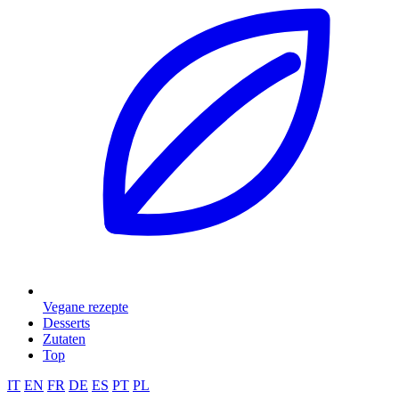
Vegane rezepte
Desserts
Zutaten
Top
IT
EN
FR
DE
ES
PT
PL