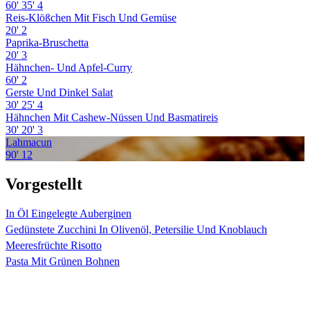
60'
35'
4
Reis-Klößchen Mit Fisch Und Gemüse
20'
2
Paprika-Bruschetta
20'
3
Hähnchen- Und Apfel-Curry
60'
2
Gerste Und Dinkel Salat
30'
25'
4
Hähnchen Mit Cashew-Nüssen Und Basmatireis
30'
20'
3
Lahmacun
90'
12
Vorgestellt
In Öl Eingelegte Auberginen
Gedünstete Zucchini In Olivenöl, Petersilie Und Knoblauch
Meeresfrüchte Risotto
Pasta Mit Grünen Bohnen