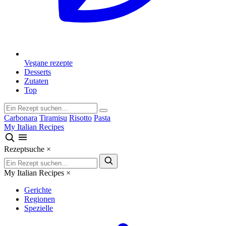
Vegane rezepte
Desserts
Zutaten
Top
Carbonara
Tiramisu
Risotto
Pasta
My Italian Recipes
Rezeptsuche
×
My Italian Recipes
×
Gerichte
Regionen
Spezielle