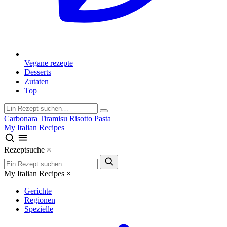
Vegane rezepte
Desserts
Zutaten
Top
Carbonara
Tiramisu
Risotto
Pasta
My Italian Recipes
Rezeptsuche
×
My Italian Recipes
×
Gerichte
Regionen
Spezielle