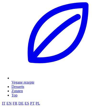
Vegane rezepte
Desserts
Zutaten
Top
IT
EN
FR
DE
ES
PT
PL