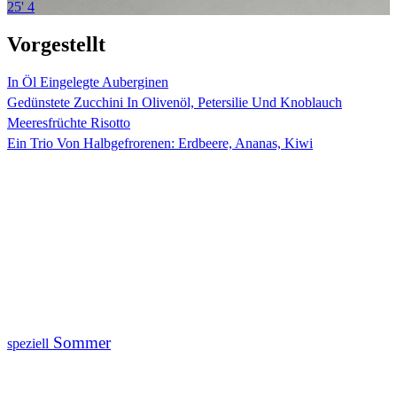
25'
4
Vorgestellt
In Öl Eingelegte Auberginen
Gedünstete Zucchini In Olivenöl, Petersilie Und Knoblauch
Meeresfrüchte Risotto
Ein Trio Von Halbgefrorenen: Erdbeere, Ananas, Kiwi
Sommer
speziell