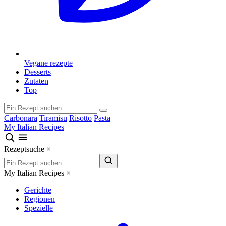
Vegane rezepte
Desserts
Zutaten
Top
Carbonara
Tiramisu
Risotto
Pasta
My Italian Recipes
Rezeptsuche
×
My Italian Recipes
×
Gerichte
Regionen
Spezielle