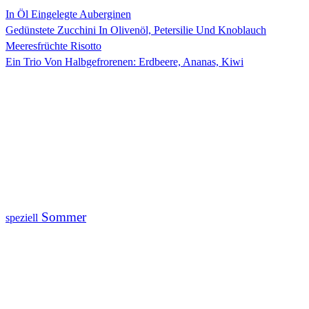
In Öl Eingelegte Auberginen
Gedünstete Zucchini In Olivenöl, Petersilie Und Knoblauch
Meeresfrüchte Risotto
Ein Trio Von Halbgefrorenen: Erdbeere, Ananas, Kiwi
Sommer
speziell