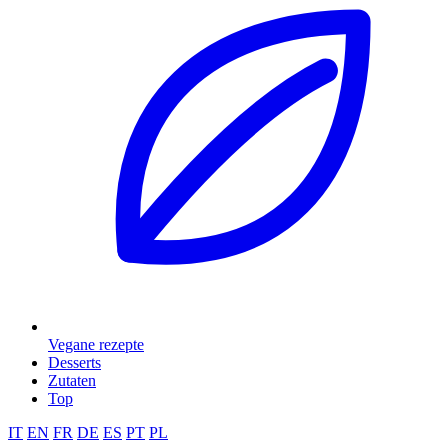
Vegane rezepte
Desserts
Zutaten
Top
IT
EN
FR
DE
ES
PT
PL