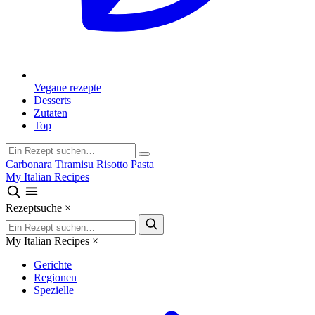
Vegane rezepte
Desserts
Zutaten
Top
Carbonara
Tiramisu
Risotto
Pasta
My Italian Recipes
Rezeptsuche
×
My Italian Recipes
×
Gerichte
Regionen
Spezielle