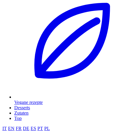
Vegane rezepte
Desserts
Zutaten
Top
IT
EN
FR
DE
ES
PT
PL