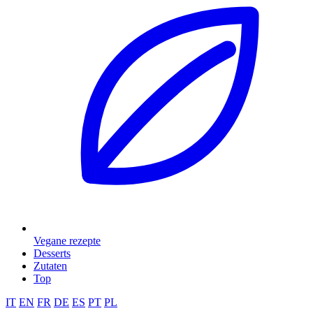
Vegane rezepte
Desserts
Zutaten
Top
IT
EN
FR
DE
ES
PT
PL