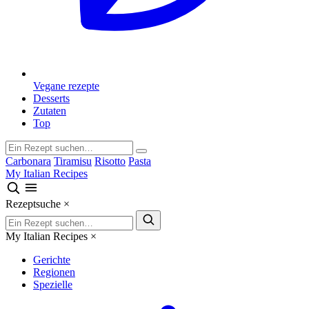
Vegane rezepte
Desserts
Zutaten
Top
Carbonara
Tiramisu
Risotto
Pasta
My Italian Recipes
Rezeptsuche
×
My Italian Recipes
×
Gerichte
Regionen
Spezielle