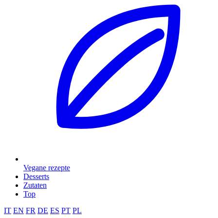
Vegane rezepte
Desserts
Zutaten
Top
IT
EN
FR
DE
ES
PT
PL