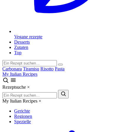
Vegane rezepte
Desserts
Zutaten
Top
Carbonara
Tiramisu
Risotto
Pasta
My Italian Recipes
Rezeptsuche
×
My Italian Recipes
×
Gerichte
Regionen
Spezielle