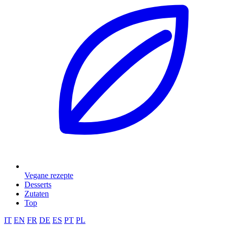
Vegane rezepte
Desserts
Zutaten
Top
IT
EN
FR
DE
ES
PT
PL