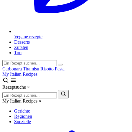
Vegane rezepte
Desserts
Zutaten
Top
Carbonara
Tiramisu
Risotto
Pasta
My Italian Recipes
Rezeptsuche
×
My Italian Recipes
×
Gerichte
Regionen
Spezielle