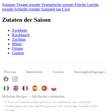
Sommer
Vegane rezepte
Vegetarische rezepte
Frische
Leichte
rezepte
Schnelle rezepte
Sonniger tag
Cool
Zutaten der Saison
Zwiebeln
Knoblauch
Zuchinis
Minze
Origan
Gurken
Über uns
Datenschutz
Cookies
Nutzungsbedingungen
MyItalian.Recipes — Alle Rechte vorbehalten.
© Fotos sind urheberrechtlich geschützt. Vervielfältigung ohne schriftliche
Genehmigung oder ohne Quellenangabe mit Link ist untersagt. Verstöße werden
verfolgt.