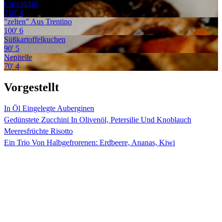
Cucciddati
210'
4
"zelten" Aus Trentino
100'
6
Süßkartoffelkuchen
90'
5
Nepitelle
70'
4
Vorgestellt
In Öl Eingelegte Auberginen
Gedünstete Zucchini In Olivenöl, Petersilie Und Knoblauch
Meeresfrüchte Risotto
Ein Trio Von Halbgefrorenen: Erdbeere, Ananas, Kiwi