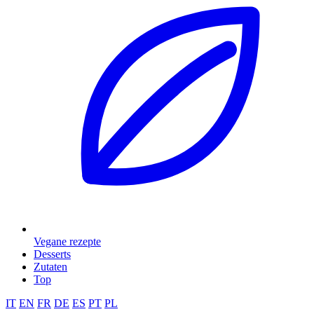
Vegane rezepte
Desserts
Zutaten
Top
IT
EN
FR
DE
ES
PT
PL