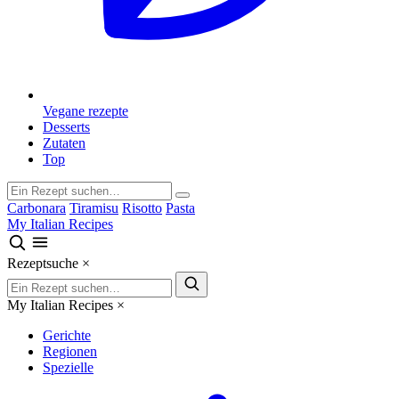
Vegane rezepte
Desserts
Zutaten
Top
Carbonara
Tiramisu
Risotto
Pasta
My Italian Recipes
Rezeptsuche
×
My Italian Recipes
×
Gerichte
Regionen
Spezielle