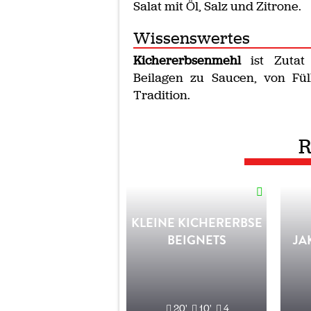
Salat mit Öl, Salz und Zitrone.
Wissenswertes
Kichererbsenmehl
ist Zutat
Beilagen zu Saucen, von Fü
Tradition.
R
KLEINE KICHERERBSE
BEIGNETS
JA
20'
10'
4