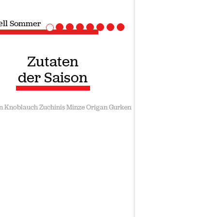
ll
Sommer
Zutaten
der Saison
n
Knoblauch
Zuchinis
Minze
Origan
Gurken