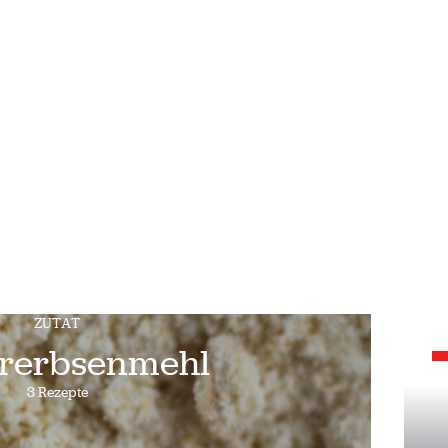
ZUTAT
rerbsenmehl
3 Rezepte