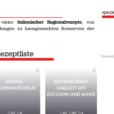
spezie
 vieler
italienischer Regionalrezepte
, von
llungen zu hausgemachten Konserven der
ezeptliste
Zwiebel
GRATIN-
KICHERERBSEN
KOBSMUSCHELN
OMELETT MIT
ZUCCHINI UND MINZE
45'
6
45'
30'
4