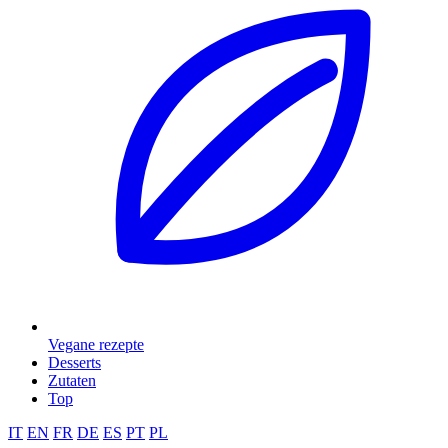
Vegane rezepte
Desserts
Zutaten
Top
IT
EN
FR
DE
ES
PT
PL