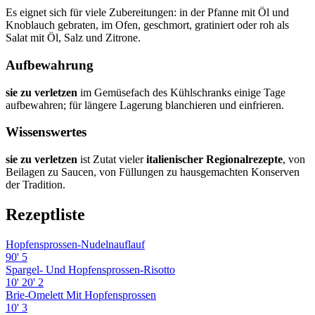
Es eignet sich für viele Zubereitungen: in der Pfanne mit Öl und
Knoblauch gebraten, im Ofen, geschmort, gratiniert oder roh als
Salat mit Öl, Salz und Zitrone.
Aufbewahrung
sie zu verletzen
im Gemüsefach des Kühlschranks einige Tage
aufbewahren; für längere Lagerung blanchieren und einfrieren.
Wissenswertes
sie zu verletzen
ist Zutat vieler
italienischer Regionalrezepte
, von
Beilagen zu Saucen, von Füllungen zu hausgemachten Konserven
der Tradition.
Rezeptliste
Hopfensprossen-Nudelnauflauf
90'
5
Spargel- Und Hopfensprossen-Risotto
10'
20'
2
Brie-Omelett Mit Hopfensprossen
10'
3