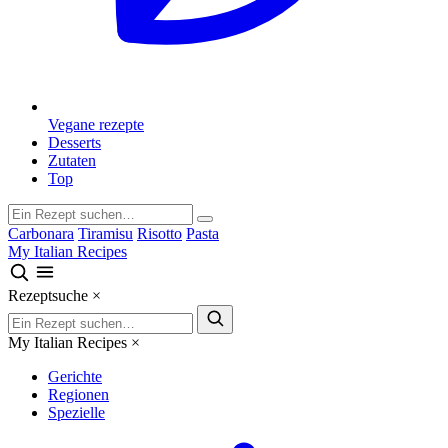
Vegane rezepte
Desserts
Zutaten
Top
Carbonara
Tiramisu
Risotto
Pasta
My Italian Recipes
Rezeptsuche
×
My Italian Recipes
×
Gerichte
Regionen
Spezielle