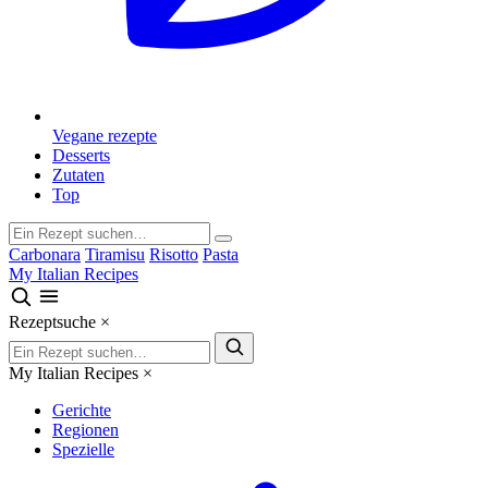
Vegane rezepte
Desserts
Zutaten
Top
Carbonara
Tiramisu
Risotto
Pasta
My Italian Recipes
Rezeptsuche
×
My Italian Recipes
×
Gerichte
Regionen
Spezielle