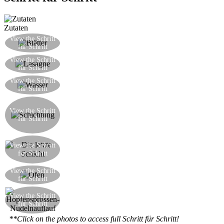
Zutaten
Rollen Sie die Eiernudeln aus mit einer
View the Schritt
für Schritt
Nudelmaschine in langen, breiten Streifen
Kochen Sie die Lasagne-Streifen in kochendem
View the Schritt
für Schritt
Wasser für eine halbe Minute
Setzen Sie die Lasagne in kaltes Wasser um zu
View the Schritt
für Schritt
verhindern, dass sie verkochen
Arrangieren Sie die Nudeltorte durch die
Schichtung von Béchamelsoße, Lasagne, wieder
View the Schritt
für Schritt
Béchamelsoße, Hopfensprossen aus der Pfanne,
Parmesan .. und wiederholen, bis fertig
Beenden Sie mit einer letzten Schicht von
View the Schritt
Nudeln, fügen Sie dann einige Béchamelsoße
für Schritt
und Parmesan einen Gratin daoben zu machen
Backen Sie den Auflauf für 25 Minuten bei 180 °
View the Schritt
für Schritt
C
Hier ist der Hopfensprossen-Nudelnauflauf, ultra
View the Schritt
für Schritt
lecker!
**Click on the photos to access full Schritt für Schritt!