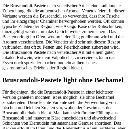
Die Bruscandoli-Pastete nach venetischer Art ist eine traditionelle
Zubereitung, die die authentischen Aromen Venetos feiert. In dieser
Variante werden die Bruscandoli so verwendet, dass ihre Frische
und ihr einzigartiger Charakter hervorgehoben werden. Oft können
typische Zutaten der Region, wie Asiago-Käse oder Rohschinken,
hinzugefügt werden, um das Gericht weiter zu bereichern. Das
Backen erfolgt im Ofen, wodurch der Teig goldbraun wird und die
Aromen verschmelzen. Die Venetier sind sehr mit diesem Rezept
verbunden, das oft zu Festen und Feierlichkeiten zubereitet wird.
Die Bruscandoli-Pastete nach venetischer Art mit einem guten
lokalen Rotwein, wie dem Valpolicella, zu servieren, kann das
Essen noch spezieller machen und ein authentisches
gastronomisches Erlebnis der Region bieten.
Bruscandoli-Pastete light ohne Bechamel
Für diejenigen, die die Bruscandoli-Pastete in einer leichteren
Version genießen möchten, ist es möglich, sie ohne Bechamel
zuzubereiten. Diese leichte Variante sieht die Verwendung von
frischen und leichten Zutaten vor, wobei der Geschmack der
Bruscandoli erhalten bleibt. Man kann sich für eine Füllung aus
Bruscandoli und magerem Käse entscheiden und abwechselnd
Schichten von Eiernudeln mit saisonalem Gemüse anordnen. Das
Backen erfolgt im Ofen, und das Endergebnis ist ein leichteres, aber