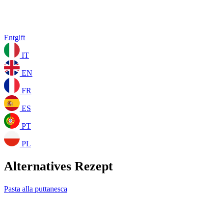
Entgift
IT
EN
FR
ES
PT
PL
Alternatives Rezept
Pasta alla puttanesca