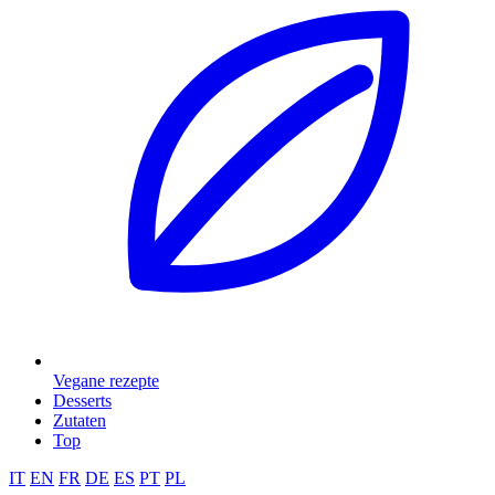
Vegane rezepte
Desserts
Zutaten
Top
IT
EN
FR
DE
ES
PT
PL