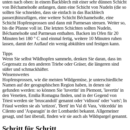
unten nach oben: in einem Backblech mit einer sehr dünnen Schicht
von Béchamelsoße anfangen, dann eine Schicht von Nudeln (die so
sollten Sie schneiden, dass sie einfach in das Backblech
passen)hinzufügen, eine weitere Schicht Béchamelsoße, eine
Schicht Hopfensprossen und dann mit Parmesan streuen. Weiter so,
bis die Pfanne voll ist. Die letzten Schichten sollten Nudeln,
Béchamelsoße und Parmesan enthalten. Backen im Ofen für 20
Minuten bei 180 ° C und einmal fertig, weitere 10 Minuten ruhen
lassen, damit der Auflauf ein wenig abkühlen und festigen kann.
Tipps
Wenn Sie selbst Wildhopfen sammeln, denken Sie daran, dass im
Gegensatz zu den anderen Triebe oder Gräser, die längeren sind
süßer und schmackhäfter.
Wissenswertes
Hopfensprossen, wie die meisten Wildgemüse, je unterschiedliche
Namen auf der geographischen Region haben, in denen sie
gefunden werden: so können Sie 'luvertin' im Piemont, 'lavertin' in
den Venetien, Emilia Romagna finden, und in der Gegend von
Triest werden sie 'bruscandoli' genannt oder 'vidisoni' oder 'varts'; In
Friaul werden sie als 'urtizon', 'Berti' im Val di Vara, 'viticedda' im
Cilento und 'Asparagin' in der Lombardei bekannt. Allgemeiner
gesagt, und fast überall, finden wir sie auch als Wildspargel genannt.
Schritt für Schritt