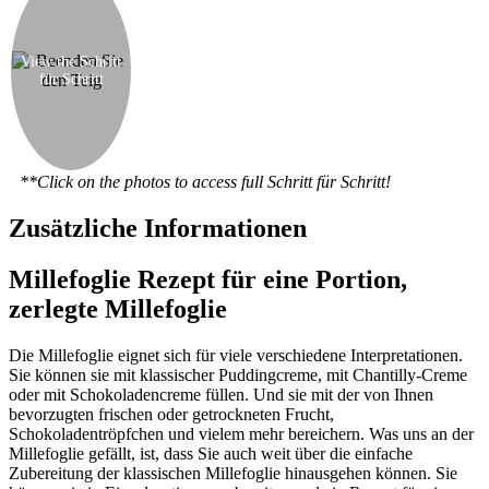
dem ersten und verteilen etwas mehr Sahne
darauf. Fügen Sie ein paar mehr Beeren hinzu.
Nun liegen das dritte Gebäcksquadrat an der
Spitze. Mit Puderzucker bestreuen und mit ein
View the Schritt
für Schritt
paar mehr Beeren dekorieren. Schließlich, wenn
Sie möchten, können Sie eine kleine wilde
Erdbeersoße über das Alles gießen. Bereiten Sie
individuelle Gebäcke, bis all das Gebäck und die
Schlagsahne aufgebraucht worden sind.
**Click on the photos to access full Schritt für Schritt!
Zusätzliche Informationen
Millefoglie Rezept für eine Portion,
zerlegte Millefoglie
Die Millefoglie eignet sich für viele verschiedene Interpretationen.
Sie können sie mit klassischer Puddingcreme, mit Chantilly-Creme
oder mit Schokoladencreme füllen. Und sie mit der von Ihnen
bevorzugten frischen oder getrockneten Frucht,
Schokoladentröpfchen und vielem mehr bereichern. Was uns an der
Millefoglie gefällt, ist, dass Sie auch weit über die einfache
Zubereitung der klassischen Millefoglie hinausgehen können. Sie