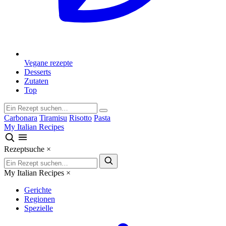
Vegane rezepte
Desserts
Zutaten
Top
Carbonara
Tiramisu
Risotto
Pasta
My Italian Recipes
Rezeptsuche
×
My Italian Recipes
×
Gerichte
Regionen
Spezielle