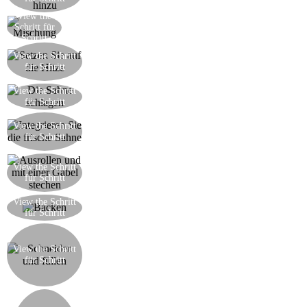
View the
Alles zusammen gut schlagen
Schritt für
Schritt
Alles gut mischen und in einen Topf bei
View the Schritt
schwacher Hitze legen und 10 Minuten unter
für Schritt
ständigem Rühren kochen
Lassen Sie den Teig abkühlen und in der
View the Schritt
für Schritt
Zwischenzeit schlagen die frische Sahne
Wenn die Creme vollständig abgekühlt ist, fügen
View the Schritt
Sie die Schlagsahne hinzu und mischen von
für Schritt
unten nach oben mit einem Löffel
Rollen Sie den Blätterteig so dünn wie möglich
View the Schritt
aus, bis Sie genug für drei Schichten der gleichen
für Schritt
Größe haben
Backen Sie die drei Schichten in einem
View the Schritt
für Schritt
konventionellen Ofen für 20 Minuten
Mit einem Messer, schneiden Sie die Ränder des
Gebäcks und dann schneiden Sie es in Quadrate.
View the Schritt
Legen Sie ein Quadrat von Teig direkt auf einen
für Schritt
Teller, verteilt mit Sahne und fügen Sie ein paar
Beeren hinzu.
Setzen Sie ein zweites Quadrat von Gebäck auf