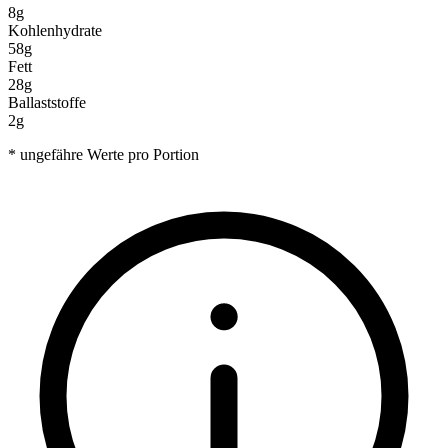
8g
Kohlenhydrate
58g
Fett
28g
Ballaststoffe
2g
* ungefähre Werte pro Portion