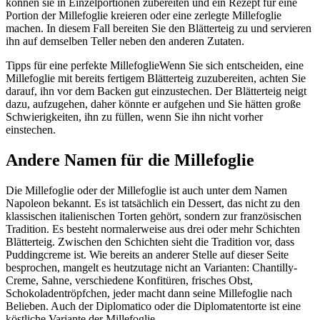
können sie in Einzelportionen zubereiten und ein Rezept für eine
Portion der Millefoglie kreieren oder eine zerlegte Millefoglie
machen. In diesem Fall bereiten Sie den Blätterteig zu und servieren
ihn auf demselben Teller neben den anderen Zutaten.
Tipps für eine perfekte Millefoglie
Wenn Sie sich entscheiden, eine
Millefoglie mit bereits fertigem Blätterteig zuzubereiten, achten Sie
darauf, ihn vor dem Backen gut einzustechen. Der Blätterteig neigt
dazu, aufzugehen, daher könnte er aufgehen und Sie hätten große
Schwierigkeiten, ihn zu füllen, wenn Sie ihn nicht vorher
einstechen.
Andere Namen für die Millefoglie
Die Millefoglie oder der Millefoglie ist auch unter dem Namen
Napoleon bekannt. Es ist tatsächlich ein Dessert, das nicht zu den
klassischen italienischen Torten gehört, sondern zur französischen
Tradition. Es besteht normalerweise aus drei oder mehr Schichten
Blätterteig. Zwischen den Schichten sieht die Tradition vor, dass
Puddingcreme ist. Wie bereits an anderer Stelle auf dieser Seite
besprochen, mangelt es heutzutage nicht an Varianten: Chantilly-
Creme, Sahne, verschiedene Konfitüren, frisches Obst,
Schokoladentröpfchen, jeder macht dann seine Millefoglie nach
Belieben. Auch der Diplomatico oder die Diplomatentorte ist eine
köstliche Variante der Millefoglie.