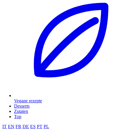
Vegane rezepte
Desserts
Zutaten
Top
IT
EN
FR
DE
ES
PT
PL