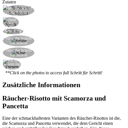
Zutaten
Schmelzen Sie die Butter in einer Pfanne, dann
View the Schritt
für Schritt
fügen Sie die Schalotten
View the
Schritt
Fügen Sie etwas Speck
für
View the
Schritt
Fügen Sie Ihren Reis und rösten
Schritt für
Schritt
Mit Weißwein sieden, dann eine Kelle Brühe
View the Schritt
für Schritt
fügen
Ein paar Minuten, bevor es gekocht wird, fügen
View the Schritt
für Schritt
Sie den Scamorzakäse
View the
heiß servieren
Schritt für
Schritt
**Click on the photos to access full Schritt für Schritt!
Zusätzliche Informationen
Räucher-Risotto mit Scamorza und
Pancetta
Eine der schmackhaftesten Varianten des Räucher-Risottos ist die,
die Scamorza und Pancetta verwendet, die dem Gericht einen