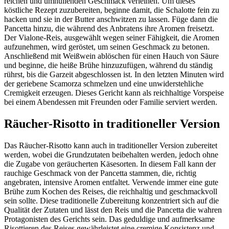
reichen und umhüllenden Geschmack verleihen. Um dieses
köstliche Rezept zuzubereiten, beginne damit, die Schalotte fein zu
hacken und sie in der Butter anschwitzen zu lassen. Füge dann die
Pancetta hinzu, die während des Anbratens ihre Aromen freisetzt.
Der Vialone-Reis, ausgewählt wegen seiner Fähigkeit, die Aromen
aufzunehmen, wird geröstet, um seinen Geschmack zu betonen.
Anschließend mit Weißwein ablöschen für einen Hauch von Säure
und beginne, die heiße Brühe hinzuzufügen, während du ständig
rührst, bis die Garzeit abgeschlossen ist. In den letzten Minuten wird
der geriebene Scamorza schmelzen und eine unwiderstehliche
Cremigkeit erzeugen. Dieses Gericht kann als reichhaltige Vorspeise
bei einem Abendessen mit Freunden oder Familie serviert werden.
Räucher-Risotto in traditioneller Version
Das Räucher-Risotto kann auch in traditioneller Version zubereitet
werden, wobei die Grundzutaten beibehalten werden, jedoch ohne
die Zugabe von geräucherten Käsesorten. In diesem Fall kann der
rauchige Geschmack von der Pancetta stammen, die, richtig
angebraten, intensive Aromen entfaltet. Verwende immer eine gute
Brühe zum Kochen des Reises, die reichhaltig und geschmackvoll
sein sollte. Diese traditionelle Zubereitung konzentriert sich auf die
Qualität der Zutaten und lässt den Reis und die Pancetta die wahren
Protagonisten des Gerichts sein. Das geduldige und aufmerksame
Risottieren des Reises gewährleistet eine cremige Konsistenz und