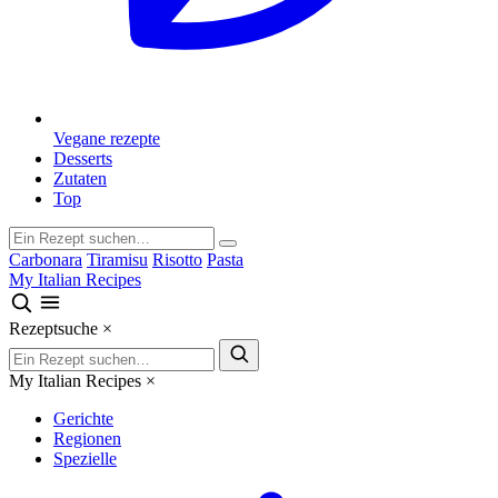
Vegane rezepte
Desserts
Zutaten
Top
Carbonara
Tiramisu
Risotto
Pasta
My Italian Recipes
Rezeptsuche
×
My Italian Recipes
×
Gerichte
Regionen
Spezielle