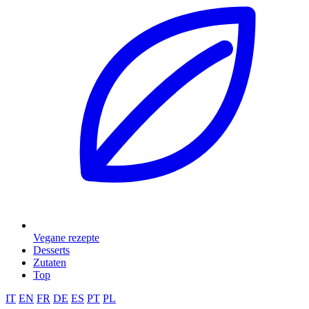
Vegane rezepte
Desserts
Zutaten
Top
IT
EN
FR
DE
ES
PT
PL