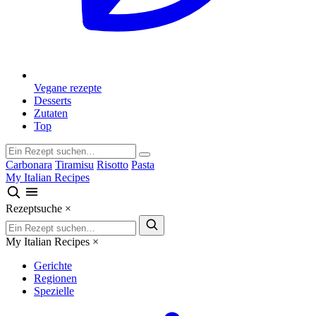
Vegane rezepte
Desserts
Zutaten
Top
Carbonara
Tiramisu
Risotto
Pasta
My Italian Recipes
Rezeptsuche
×
My Italian Recipes
×
Gerichte
Regionen
Spezielle