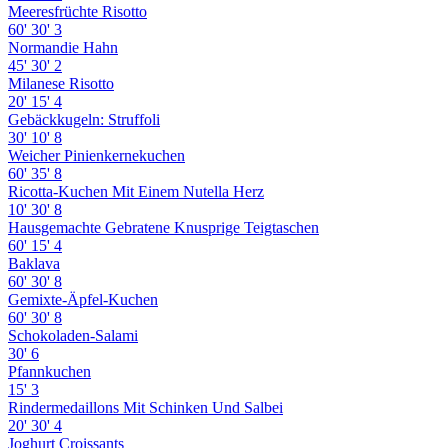
Meeresfrüchte Risotto
60'
30'
3
Normandie Hahn
45'
30'
2
Milanese Risotto
20'
15'
4
Gebäckkugeln: Struffoli
30'
10'
8
Weicher Pinienkernekuchen
60'
35'
8
Ricotta-Kuchen Mit Einem Nutella Herz
10'
30'
8
Hausgemachte Gebratene Knusprige Teigtaschen
60'
15'
4
Baklava
60'
30'
8
Gemixte-Äpfel-Kuchen
60'
30'
8
Schokoladen-Salami
30'
6
Pfannkuchen
15'
3
Rindermedaillons Mit Schinken Und Salbei
20'
30'
4
Joghurt Croissants