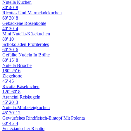
Nutella Kuchen
30'
40'
8
Ricotta- Und Marmeladekuchen
60'
30'
8
Gebackene Rosenkohle
40'
30'
4
Mini Nutella-Käsekuchen
80'
10
Schokoladen-Profiteroles
60'
30'
6
Gefüllte Nudeln In Brühe
60'
15'
8
Nutella Brioche
180'
25'
6
Ziegeltorte
45'
45
Ricotta Käsekuchen
120'
60'
8
Arancini Reiskugeln
45'
20'
3
Nutella-Mürbeteigkuchen
45'
30'
12
Gewürfeltes Rindfleisch-Eintopf Mit Polenta
60'
45'
4
Venezianischer Risotto