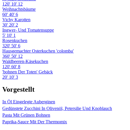
120'
10'
12
Weihnachtsbäume
60'
40'
6
Vichy Karotten
30'
20'
2
Ingwer- Und Tomatensuppe
5'
10'
1
Rosenkuchen
320'
50'
6
Hausgemachter Osterkuchen 'colomba'
360'
50'
12
Waldbeeren-Käsekuchen
120'
60'
8
'bohnen Der Toten' Gebäck
20'
10'
3
Vorgestellt
In Öl Eingelegte Auberginen
Gedünstete Zucchini In Olivenöl, Petersilie Und Knoblauch
Pasta Mit Grünen Bohnen
Paprika-Sauce Mit Der Thermomix