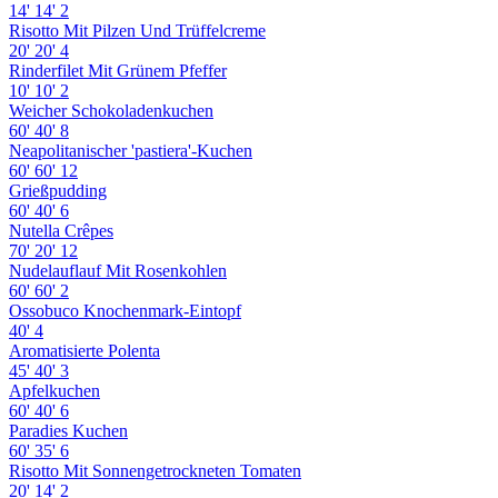
14'
14'
2
Risotto Mit Pilzen Und Trüffelcreme
20'
20'
4
Rinderfilet Mit Grünem Pfeffer
10'
10'
2
Weicher Schokoladenkuchen
60'
40'
8
Neapolitanischer 'pastiera'-Kuchen
60'
60'
12
Grießpudding
60'
40'
6
Nutella Crêpes
70'
20'
12
Nudelauflauf Mit Rosenkohlen
60'
60'
2
Ossobuco Knochenmark-Eintopf
40'
4
Aromatisierte Polenta
45'
40'
3
Apfelkuchen
60'
40'
6
Paradies Kuchen
60'
35'
6
Risotto Mit Sonnengetrockneten Tomaten
20'
14'
2