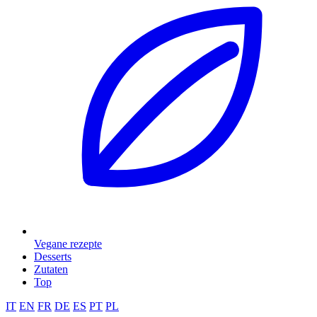
Vegane rezepte
Desserts
Zutaten
Top
IT
EN
FR
DE
ES
PT
PL