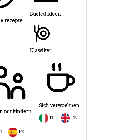
Buefett Ideen
e rezepte
Klassiker
Sich verwoehnen
n mit kindern
IT
EN
R
ES