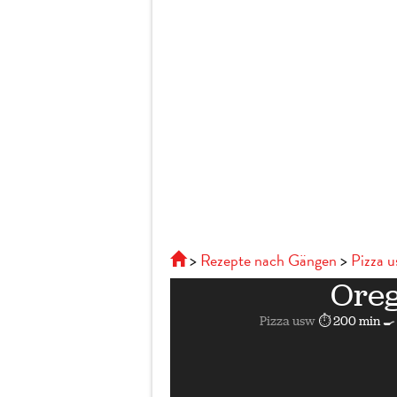
Rezepte nach Gängen
Pizza 
Ore
Pizza usw
⏱ 200 min
🍳