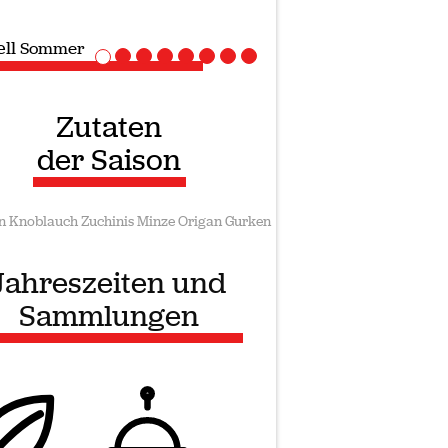
ell
Vegane rezepte
Zutaten
der Saison
n
Knoblauch
Zuchinis
Minze
Origan
Gurken
Jahreszeiten und
Sammlungen