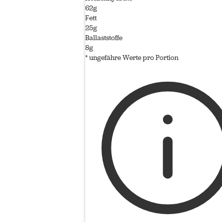
62g
Fett
25g
Ballaststoffe
8g
* ungefähre Werte pro Portion