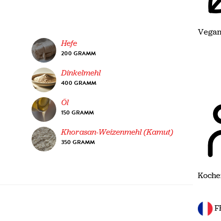
Vegan
Hefe
200 GRAMM
Dinkelmehl
400 GRAMM
Öl
150 GRAMM
Khorasan-Weizenmehl (Kamut)
350 GRAMM
Koche
F