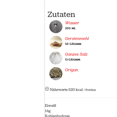
Zutaten
Wasser
200 ML
Gerstenmehl
50 GRAMM
Ganzes Salz
13 GRAMM
Origan
Nährwerte
520 kcal
/ Portion
Eiweiß
14g
Kohlenhydrate