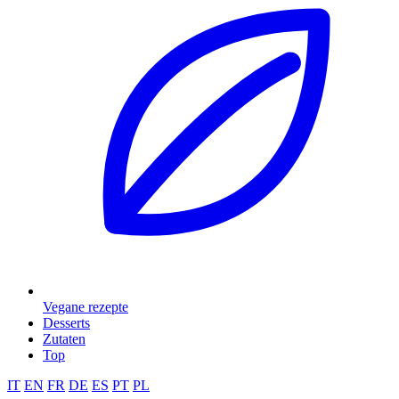
Vegane rezepte
Desserts
Zutaten
Top
IT
EN
FR
DE
ES
PT
PL