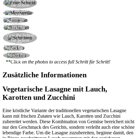
View the Schritt
für Schritt
Gemüse
View the Schritt
Fügen Sie ein paar Scheiben von Mozzarella
View the
für Schritt
Fügen Sie ein paar Späne Parmesan
Schritt für
View the
Schritt
Fügen Sie ein paar Teelöffel Bechamel
Schritt für
Schritt
Beenden Sie die oberste Schicht mit Bechamel
View the Schritt
für Schritt
und geriebenem Parmesan
View the
Bei 180 ° C 25 Minuten backen
Schritt für
View the
Schritt
Servieren Sie die vegetarische Lasagne
Schritt für
Schritt
**Click on the photos to access full Schritt für Schritt!
Zusätzliche Informationen
Vegetarische Lasagne mit Lauch,
Karotten und Zucchini
Eine köstliche Variante der traditionellen vegetarischen Lasagne
kann mit frischen Zutaten wie Lauch, Karotten und Zucchini
zubereitet werden. Diese Kombination von Gemüse bereichert nicht
nur den Geschmack des Gerichts, sondern verleiht auch eine schöne
lebendige Farbe. Um die Lasagne zuzubereiten, beginne damit, den