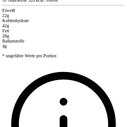
Nährwerte
520 kcal
/ Portion
Eiweiß
22g
Kohlenhydrate
42g
Fett
28g
Ballaststoffe
4g
* ungefähre Werte pro Portion