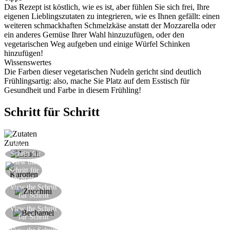
Das Rezept ist köstlich, wie es ist, aber fühlen Sie sich frei, Ihre
eigenen Lieblingszutaten zu integrieren, wie es Ihnen gefällt: einen
weiteren schmackhaften Schmelzkäse anstatt der Mozzarella oder
ein anderes Gemüse Ihrer Wahl hinzuzufügen, oder den
vegetarischen Weg aufgeben und einige Würfel Schinken
hinzufügen!
Wissenswertes
Die Farben dieser vegetarischen Nudeln gericht sind deutlich
Frühlingsartig: also, mache Sie Platz auf dem Esstisch für
Gesundheit und Farbe in diesem Frühling!
Schritt für Schritt
Zutaten
View the
Schneiden Sie den Lauch in Kreise
Schritt für
View the
Schritt
Zerreiben Sie die Karotte
Schritt für
Schritt
Zerreiben Sie die Zucchini. Alle Gemüse sanft
View the Schritt
für Schritt
erweichen
Ein wenig Bechamelsauce auf den Boden einer
View the Schritt
für Schritt
Auflaufform verbreiten
Fügen Sie eine Schicht Lasagneblätter und