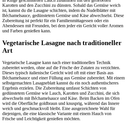
in Ringe geschnittenen Lauch zusammen mit den geriebenen
Karotten und den Zucchini zu dünsten. Sobald das Gemüse weich
ist, kannst du die Lasagne schichten, indem du Nudelblätter mit
Béchamelsauce, gedünstetem Gemüse und Käse abwechselst. Diese
Zubereitung ist perfekt für ein Familienmittagessen oder ein
Abendessen mit Freunden, bei dem jeder ein Gericht voller Aromen
und Farben genießen kann.
Vegetarische Lasagne nach traditioneller
Art
Vegetarische Lasagne kann nach einer traditionellen Technik
zubereitet werden, ohne auf die Frische der Zutaten zu verzichten.
Dieses typisch italienische Gericht wird oft mit einer Basis aus
Béchamelsauce und einer Füllung aus Gemüse zubereitet. Mit einem
selbstgemachten Lasagneblatt kannst du ein noch authentischeres
Ergebnis erzielen. Die Zubereitung umfasst Schichten von
gedünstetem Gemüse wie Lauch, Karotten und Zucchini, die sich
abwechseln mit Béchamelsauce und Käse. Beim Backen im Ofen
wird die Oberfläche goldbraun und knusprig, während das Innere
weich und geschmackvoll bleibt. Eine ausgezeichnete Wahl für
diejenigen, die eine klassische Variante mit einem Hauch von
Frische und Leichtigkeit genießen möchten.