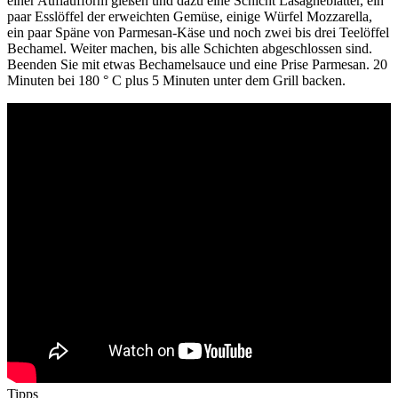
einer Auflaufform gießen und dazu eine Schicht Lasagneblätter, ein
paar Esslöffel der erweichten Gemüse, einige Würfel Mozzarella,
ein paar Späne von Parmesan-Käse und noch zwei bis drei Teelöffel
Bechamel. Weiter machen, bis alle Schichten abgeschlossen sind.
Beenden Sie mit etwas Bechamelsauce und eine Prise Parmesan. 20
Minuten bei 180 ° C plus 5 Minuten unter dem Grill backen.
Tipps