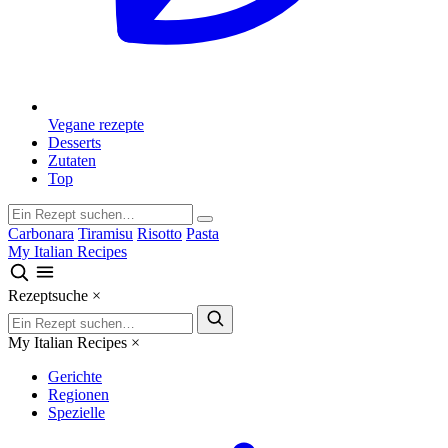
Vegane rezepte
Desserts
Zutaten
Top
Carbonara
Tiramisu
Risotto
Pasta
My Italian Recipes
Rezeptsuche
×
My Italian Recipes
×
Gerichte
Regionen
Spezielle