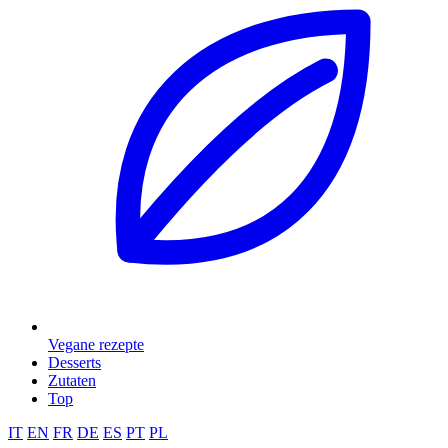
Vegane rezepte
Desserts
Zutaten
Top
IT
EN
FR
DE
ES
PT
PL