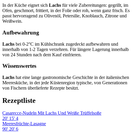
In der Küche eignet sich
Lachs
für viele Zubereitungen: gegrillt, im
Ofen, geschmort, frittiert, in der Folie oder roh, wenn ganz frisch. Es
passt hervorragend zu Olivenöl, Petersilie, Knoblauch, Zitrone und
Weißwein.
Aufbewahrung
Lachs
bei 0-2°C im Kühlschrank zugedeckt aufbewahren und
innerhalb von 1-2 Tagen verzehren. Für längere Lagerung innerhalb
von 24 Stunden nach dem Kauf einfrieren.
Wissenswertes
Lachs
hat eine lange gastronomische Geschichte in der italienischen
Meeresküche, in der jede Küstenregion typische, von Generationen
von Fischern überlieferte Rezepte besitzt.
Rezeptliste
Casarecce-Nudeln Mit Lachs Und Weiße Trüffelsoße
20'
15'
4
Meeresfrüchte-Lasagne
90'
20'
6