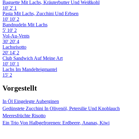
Baguette Mit Lachs, Kräuterbutter Und Weißkohl
10'
2'
1
Pasta Mit Lachs, Zucchini Und Erbsen
10'
10'
2
Bandnudeln Mit Lachs
5'
10'
2
Vol-Au-Vents
30'
20'
4
Lachsrisotto
20'
14'
2
Club Sandwich Auf Meine Art
10'
10'
1
Lachs Im Mandelteigmantel
15'
2
Vorgestellt
In Öl Eingelegte Auberginen
Gedünstete Zucchini In Olivenöl, Petersilie Und Knoblauch
Meeresfrüchte Risotto
Ein Trio Von Halbgefrorenen: Erdbeere, Ananas, Kiwi