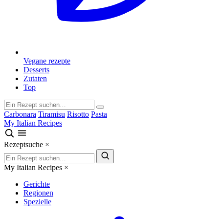
Vegane rezepte
Desserts
Zutaten
Top
Carbonara
Tiramisu
Risotto
Pasta
My Italian Recipes
Rezeptsuche
×
My Italian Recipes
×
Gerichte
Regionen
Spezielle