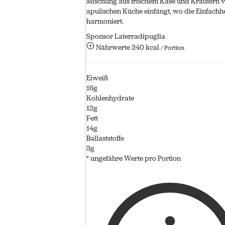
Mischung aus frischem Käse und Kräutern ve
apulischen Küche einfängt, wo die Einfach
harmoniert.
Sponsor Laterradipuglia
Nährwerte
240 kcal
/ Portion
Eiweiß
16g
Kohlenhydrate
12g
Fett
14g
Ballaststoffe
3g
* ungefähre Werte pro Portion