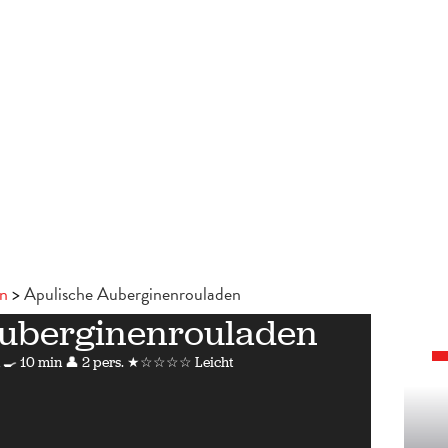
en
Apulische Auberginenrouladen
Auberginenrouladen
🍳 10 min
👤 2 pers.
★☆☆☆☆ Leicht