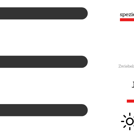
speziell
spez
Sommer
Zwiebel