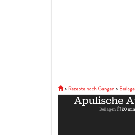
Rezepte nach Gängen
Beilag
Apulische 
Beilagen
⏱ 20 min