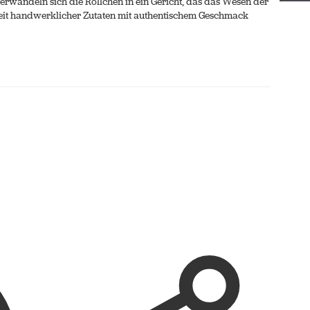
rwandeln sich die Röllchen in ein Gericht, das das Wesen der
heit handwerklicher Zutaten mit authentischem Geschmack