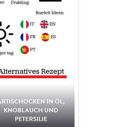
er
Fruhling
Buefett Ideen
IT
EN
FR
ES
PT
ger tag
Alternatives Rezept
ARTISCHOCKEN IN ÖL,
KNOBLAUCH UND
PETERSILIE