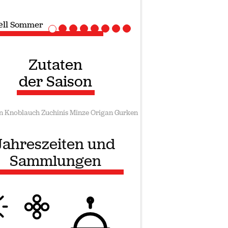
iell
Vegane rezepte
Zutaten
der Saison
n
Knoblauch
Zuchinis
Minze
Origan
Gurken
Jahreszeiten und
Sammlungen