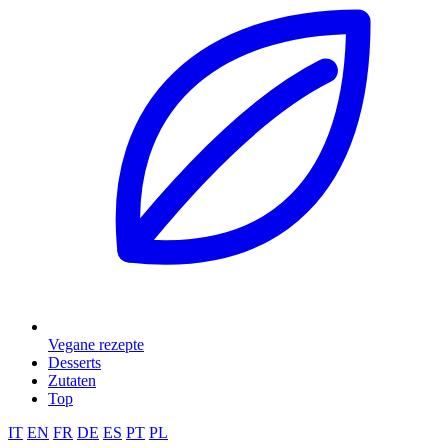
Vegane rezepte
Desserts
Zutaten
Top
IT
EN
FR
DE
ES
PT
PL