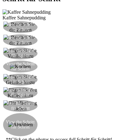
Kaffee Sahnepudding
View the Schritt
Gießen Sie die Sahne in eine Kasserolle
für Schritt
View the Schritt
Fügen Sie den Zucker hinzu
für Schritt
Fügen Sie die aus ihren Hülsen sorgfältig
View the Schritt
für Schritt
entfernten Vanille-Samen hinzu
Bringen Sie die Sahne und Zuckermischung zum
View the Schritt
für Schritt
Kochen
Fügen Sie die Gelatine, die zuvor in kaltem
View the Schritt
für Schritt
Wasser getränkt wurde
View the Schritt
Fügen Sie den Kaffee hinzu und mischen gut
für Schritt
View the Schritt
Schieben Sie die Mischung durch ein feines Sieb
für Schritt
Übertragen Sie die Mischung in drei Förmchen
oder Muffinformen und lassen abkühlen. Sobald
View the Schritt
für Schritt
auf Raumtemperatur, decken mit Plastikfolie und
im Kühlschrank mindestens 4 Stunden kühlen.
**Click on the photos to access full Schritt für Schritt!