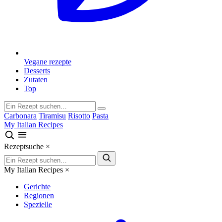
Vegane rezepte
Desserts
Zutaten
Top
Carbonara
Tiramisu
Risotto
Pasta
My Italian Recipes
Rezeptsuche
×
My Italian Recipes
×
Gerichte
Regionen
Spezielle