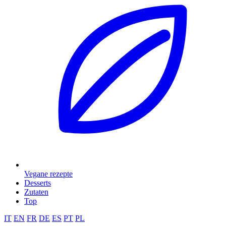
Vegane rezepte
Desserts
Zutaten
Top
IT
EN
FR
DE
ES
PT
PL