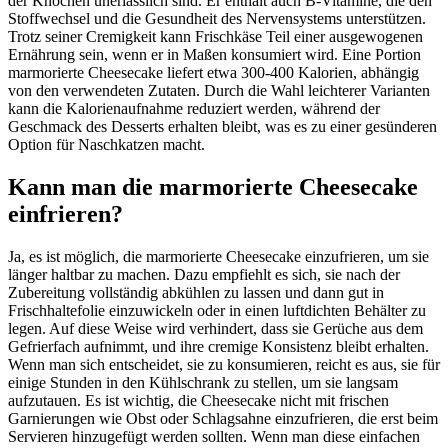
der Knochen unerlässlich sind. Er enthält auch B-Vitamine, die den
Stoffwechsel und die Gesundheit des Nervensystems unterstützen.
Trotz seiner Cremigkeit kann Frischkäse Teil einer ausgewogenen
Ernährung sein, wenn er in Maßen konsumiert wird. Eine Portion
marmorierte Cheesecake liefert etwa 300-400 Kalorien, abhängig
von den verwendeten Zutaten. Durch die Wahl leichterer Varianten
kann die Kalorienaufnahme reduziert werden, während der
Geschmack des Desserts erhalten bleibt, was es zu einer gesünderen
Option für Naschkatzen macht.
Kann man die marmorierte Cheesecake
einfrieren?
Ja, es ist möglich, die marmorierte Cheesecake einzufrieren, um sie
länger haltbar zu machen. Dazu empfiehlt es sich, sie nach der
Zubereitung vollständig abkühlen zu lassen und dann gut in
Frischhaltefolie einzuwickeln oder in einen luftdichten Behälter zu
legen. Auf diese Weise wird verhindert, dass sie Gerüche aus dem
Gefrierfach aufnimmt, und ihre cremige Konsistenz bleibt erhalten.
Wenn man sich entscheidet, sie zu konsumieren, reicht es aus, sie für
einige Stunden in den Kühlschrank zu stellen, um sie langsam
aufzutauen. Es ist wichtig, die Cheesecake nicht mit frischen
Garnierungen wie Obst oder Schlagsahne einzufrieren, die erst beim
Servieren hinzugefügt werden sollten. Wenn man diese einfachen