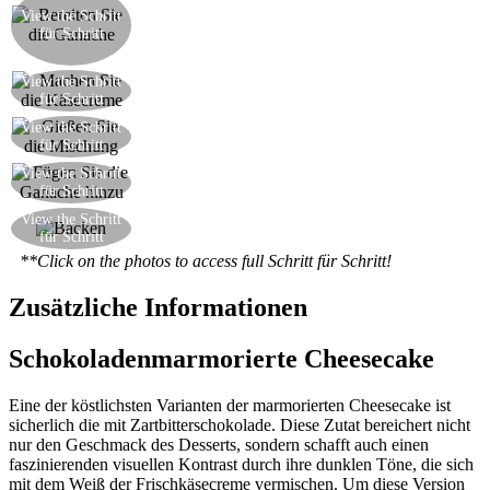
zusammen mit der frischen Sahne. Abkühlen
View the Schritt
für Schritt
lassen und dann für einige Minuten im
Kühlschrank kühlen
Schlagen Sie die Eier mit dem Zucker, dann
View the Schritt
für Schritt
fügen Sie den Frischkäse und die Vanillesamen
View the Schritt
Gießen Sie die Käsemischung auf die Keksbasis
für Schritt
Fügen Sie die Ganache hinzu, machen Wirbel mit
View the Schritt
für Schritt
einer Gabel, um einen Marmoreffekt zu erzeugen
Vorheizen den Backofen auf 180°C und backen
View the Schritt
für Schritt
für 45 Minuten. Kalt servieren
**Click on the photos to access full Schritt für Schritt!
Zusätzliche Informationen
Schokoladenmarmorierte Cheesecake
Eine der köstlichsten Varianten der marmorierten Cheesecake ist
sicherlich die mit Zartbitterschokolade. Diese Zutat bereichert nicht
nur den Geschmack des Desserts, sondern schafft auch einen
faszinierenden visuellen Kontrast durch ihre dunklen Töne, die sich
mit dem Weiß der Frischkäsecreme vermischen. Um diese Version