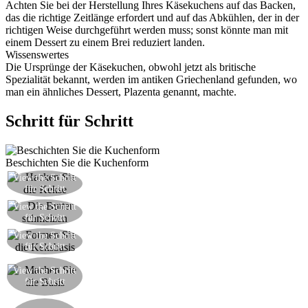
Achten Sie bei der Herstellung Ihres Käsekuchens auf das Backen,
das die richtige Zeitlänge erfordert und auf das Abkühlen, der in der
richtigen Weise durchgeführt werden muss; sonst könnte man mit
einem Dessert zu einem Brei reduziert landen.
Wissenswertes
Die Ursprünge der Käsekuchen, obwohl jetzt als britische
Spezialität bekannt, werden im antiken Griechenland gefunden, wo
man ein ähnliches Dessert, Plazenta genannt, machte.
Schritt für Schritt
Beschichten Sie die Kuchenform
View the Schritt
Hacken Sie die Kekse fein in einem Mixer
für Schritt
Die Butter in einem Wasserbad schmelzen und
View the Schritt
für Schritt
etwas abkühlen lassen
Mischen Sie die gehackten Kekse mit einem
View the Schritt
für Schritt
Eiweiß und der geschmolzenen Butter
Bedecken Sie den Boden des Kuchenform mit
View the Schritt
dem Keks-Mischung und lassen im Kühlschrank
für Schritt
ruhen
Schmelzen Sie die Schokolade im Wasserbad