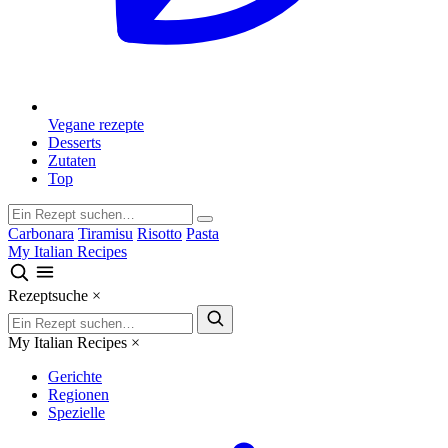
Vegane rezepte
Desserts
Zutaten
Top
Carbonara
Tiramisu
Risotto
Pasta
My Italian Recipes
Rezeptsuche
×
My Italian Recipes
×
Gerichte
Regionen
Spezielle