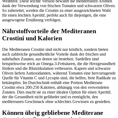
Weißbrot. Diese leichte Version bewahrt die mediterranen Aromen
dank der Verwendung von frischen Tomaten und schwarzen Oliven.
So zubereitet, werden die Crostini zu einer ausgezeichneten Wahl
für einen leichten Aperitif, perfekt auch für diejenigen, die eine
ausgewogene Ernährung verfolgen.
Nährstoffvorteile der Mediteranen
Crostini und Kalorien
Die Mediteranen Crostini sind nicht nur köstlich, sondern bieten
auch zahlreiche gesundheitliche Vorteile dank der frischen und
nahrhaften Zutaten, aus denen sie bestehen. Sardellen sind
beispielsweise reich an Omega-3-Fettsäuren, die die Herzgesundheit
fördern und die Blutzirkulation verbessern. Kapern und schwarze
Oliven liefern Antioxidantien, während Tomaten eine hervorragende
Quelle für Vitamin C und Lycopin sind, die helfen, freie Radikale zu
bekämpfen. Im Durchschnitt enthält eine Portion Mediterane
Crostini etwa 200-250 Kalorien, abhängig von den verwendeten
Zutaten. Dies macht sie zu einer idealen Option für einen Aperitif,
der die Gesundheit nicht gefährdet und es ermöglicht, den
mediterranen Geschmack ohne schlechtes Gewissen zu genießen.
Können übrig gebliebene Mediterane