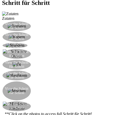
Schritt für Schritt
Zutaten
Die Tomaten waschen und in kleine Würfel
View the Schritt
für Schritt
schneiden
Fein hacken Die Kapern fein hacken, nachdem
View the Schritt
für Schritt
sie ihrer Salz ausgespült wurden
View the Schritt
Die Mandeln mit ihren Häuten grob hacken
für Schritt
View the Schritt
Die schwarzen Oliven entsteinen und hacken
für Schritt
Alle Zutaten mischen und eine gute Menge
View the Schritt
für Schritt
Olivenöl hinzufügen
Das frische in Fetzen handzerrissene Basilikum
View the Schritt
für Schritt
hinzufügen
Mischen Sie alles zusammen und fügen Sie ein
wenig Salz hinzu, wenn nötig, und nicht
View the Schritt
für Schritt
vergessen, dass die Oliven und Kapern vom
Anfang schon gut gesalzen sind
Schneiden Sie das Baguette in Scheiben und
View the Schritt
für Schritt
streuen mit der Soße
**Click on the photos to access full Schritt für Schritt!