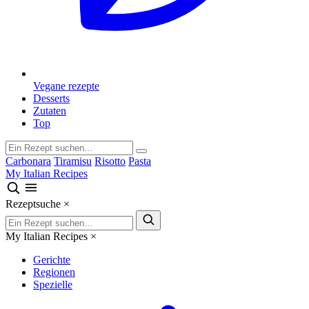
Vegane rezepte
Desserts
Zutaten
Top
Carbonara
Tiramisu
Risotto
Pasta
My Italian Recipes
Rezeptsuche
×
My Italian Recipes
×
Gerichte
Regionen
Spezielle