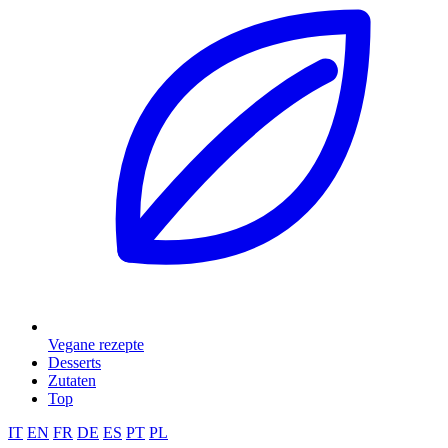
Vegane rezepte
Desserts
Zutaten
Top
IT
EN
FR
DE
ES
PT
PL