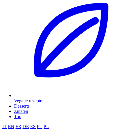
Vegane rezepte
Desserts
Zutaten
Top
IT
EN
FR
DE
ES
PT
PL