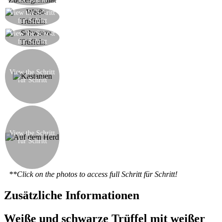
Zuckergranulat.
View the Schritt
Die weißen Trüffel sind bereit
für Schritt
View the Schritt
Die schwarzen Trüffel sind bereit
für Schritt
Kochen Sie die schon ins kalte Wasser
eingetauchten Kastanien - sie sollen etwa 30
Minuten in Anspruch nehmen. Wenn sie weich
View the Schritt
für Schritt
sind, abgießen und abkühlen lassen. Dann
schälen und mit einem Kartoffelstampfer zu
einem Püree reduzieren.
Schmelzen Sie die Schokolade im Wasserbad und
einmal geschmolzen, ein Stück Butter darin
vermischen. Übertragen Sie das Kastanienpüree
View the Schritt
auf einem Topf mit der restlichen Butter und
für Schritt
Zucker. Mischen Sie alles zusammen und lassen
Sie die Mischung erwärmen und kombinieren bei
maßvoller Hitze.
**Click on the photos to access full Schritt für Schritt!
Zusätzliche Informationen
Weiße und schwarze Trüffel mit weißer