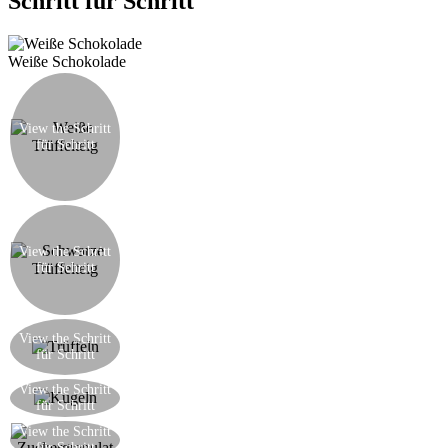
Schritt für Schritt
Weiße Schokolade
Schmelzen Sie die weiße Schokolade in einem
Wasserbad. Einmal geschmolzen, fügen Sie das
Stück Butter weg von der Hitze und rühren
View the Schritt
ständig. Abkühlen lassen und die gehackte
für Schritt
Mandeln, Käse und die geriebene Orangenschale
hinzufügen. Mischen und setzen Sie die
Mischung in den Kühlschrank zu festigen.
Übertragen Sie die Mischung in die Schüssel mit
dem geschmolzenen Schokolade, rühren Sie
wieder gründlich und abkühlen lassen. Den Rum
View the Schritt
für Schritt
hinzufügen und im Kühlschrank zu verdicken
lassen, so dass sie besser mit der Hand
manipuliert werden kann.
Nehmen Sie den schwarzen Trüffelteig und
View the Schritt
formen ihn zu Kugeln von der Größe einer
für Schritt
Walnuss und dann bestreuen im Kakaopulver.
Gestalten Sie die weißen Trüffeln mit den
View the Schritt
für Schritt
Händen
Bestreuen Sie die weißen Kugeln im
View the Schritt
für Schritt