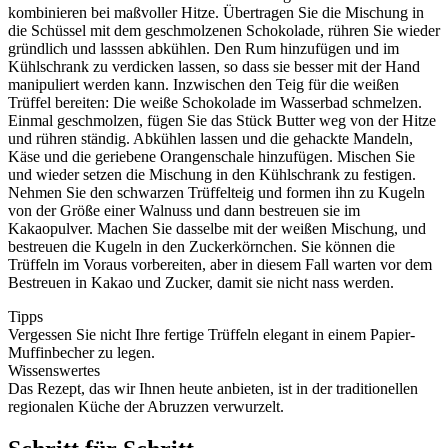
kombinieren bei maßvoller Hitze. Übertragen Sie die Mischung in
die Schüssel mit dem geschmolzenen Schokolade, rühren Sie wieder
gründlich und lasssen abkühlen. Den Rum hinzufügen und im
Kühlschrank zu verdicken lassen, so dass sie besser mit der Hand
manipuliert werden kann. Inzwischen den Teig für die weißen
Trüffel bereiten: Die weiße Schokolade im Wasserbad schmelzen.
Einmal geschmolzen, fügen Sie das Stück Butter weg von der Hitze
und rühren ständig. Abkühlen lassen und die gehackte Mandeln,
Käse und die geriebene Orangenschale hinzufügen. Mischen Sie
und wieder setzen die Mischung in den Kühlschrank zu festigen.
Nehmen Sie den schwarzen Trüffelteig und formen ihn zu Kugeln
von der Größe einer Walnuss und dann bestreuen sie im
Kakaopulver. Machen Sie dasselbe mit der weißen Mischung, und
bestreuen die Kugeln in den Zuckerkörnchen. Sie können die
Trüffeln im Voraus vorbereiten, aber in diesem Fall warten vor dem
Bestreuen in Kakao und Zucker, damit sie nicht nass werden.
Tipps
Vergessen Sie nicht Ihre fertige Trüffeln elegant in einem Papier-
Muffinbecher zu legen.
Wissenswertes
Das Rezept, das wir Ihnen heute anbieten, ist in der traditionellen
regionalen Küche der Abruzzen verwurzelt.