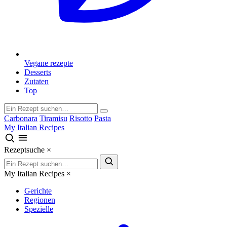
Vegane rezepte
Desserts
Zutaten
Top
Carbonara
Tiramisu
Risotto
Pasta
My Italian Recipes
Rezeptsuche
×
My Italian Recipes
×
Gerichte
Regionen
Spezielle