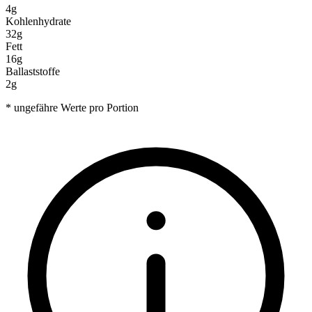
4g
Kohlenhydrate
32g
Fett
16g
Ballaststoffe
2g
* ungefähre Werte pro Portion