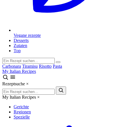
Vegane rezepte
Desserts
Zutaten
Top
Carbonara
Tiramisu
Risotto
Pasta
My Italian Recipes
Rezeptsuche
×
My Italian Recipes
×
Gerichte
Regionen
Spezielle