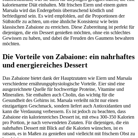
kalorienarme Diät einhalten. Mit frischen Eiern und einem guten
Marsala wird das Endergebnis überraschend köstlich und
befriedigend sein. Es wird empfohlen, auf die Proportionen der
Süßstoffe zu achten, um eine ähnliche Konsistenz wie beim
klassischen Zabaione zu erreichen. Diese Zubereitung ist perfekt für
diejenigen, die ein Dessert genießen möchten, ohne ein schlechtes
Gewissen zu haben, und dabei die Freuden des Gaumens bewahren
möchten.
Die Vorteile von Zabaione: ein nahrhaftes
und energiereiches Dessert
Das Zabaione bietet dank der Hauptzutaten wie Eiern und Marsala
verschiedene ernährungsphysiologische Vorteile. Eier sind eine
ausgezeichnete Quelle für hochwertige Proteine, Vitamine und
Mineralien. Sie enthalten auch Cholin, das wichtig für die
Gesundheit des Gehirns ist. Marsala verleiht nicht nur einen
einzigartigen Geschmack, sondern liefert auch Antioxidantien und
kann die Verdauung verbessern. Es ist jedoch zu beachten, dass
Zabaione ein kalorienreiches Dessert ist, mit etwa 300-350 Kalorien
pro Portion, je nach verwendeten Zutaten. Für diejenigen, die ein
nahrhaftes Dessert mit Blick auf die Kalorien wünschen, ist es
ratsam, es in Maßen zu genießen und vielleicht mit frischem Obst zu