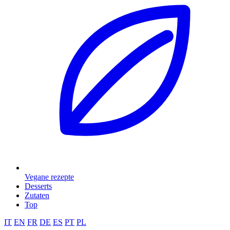
Vegane rezepte
Desserts
Zutaten
Top
IT
EN
FR
DE
ES
PT
PL