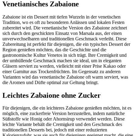
Venetianisches Zabaione
Zabaione ist ein Dessert mit tiefen Wurzeln in der venetischen
Tradition, wo es oft zu besonderen Anlässen und lokalen Festen
zubereitet wird. Die venetianische Version des Zabaione zeichnet
sich durch den geschickten Einsatz von Marsala aus, der einen
unverwechselbaren und traditionellen Geschmack verleiht. Diese
Zubereitung ist perfekt für diejenigen, die ein typisches Dessert der
Region genießen möchten, das die Geschichte und die
gastronomische Kultur Venetos in sich trägt. Ihre Cremigkeit und
der umhüllende Geschmack machen sie ideal, um in eleganten
Gläsern serviert zu werden, vielleicht mit einer Prise Kakao oder
einer Garnitur aus Trockenfrüchten. Im Gegensatz zu anderen
Varianten wird das venetianische Zabaione oft warm serviert, was
die Aromen und Düfte optimal zur Geltung bringt.
Leichtes Zabaione ohne Zucker
Für diejenigen, die ein leichteres Zabaione genießen möchten, ist es
möglich, eine zuckerfreie Version herzustellen, indem natürliche
Süßstoffe wie Honig oder Ahornsirup verwendet werden. Diese
leichte Variante behält die Cremigkeit und den Geschmack des
traditionellen Desserts bei, jedoch mit einer reduzierten
Kalorienzufuhr, was sie auch für diejenigen geeignet macht, die eine