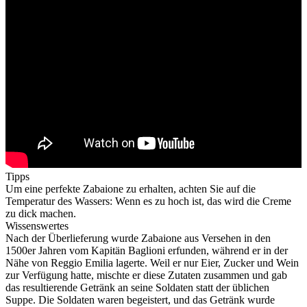
Tipps
Um eine perfekte Zabaione zu erhalten, achten Sie auf die
Temperatur des Wassers: Wenn es zu hoch ist, das wird die Creme
zu dick machen.
Wissenswertes
Nach der Überlieferung wurde Zabaione aus Versehen in den
1500er Jahren vom Kapitän Baglioni erfunden, während er in der
Nähe von Reggio Emilia lagerte. Weil er nur Eier, Zucker und Wein
zur Verfügung hatte, mischte er diese Zutaten zusammen und gab
das resultierende Getränk an seine Soldaten statt der üblichen
Suppe. Die Soldaten waren begeistert, und das Getränk wurde