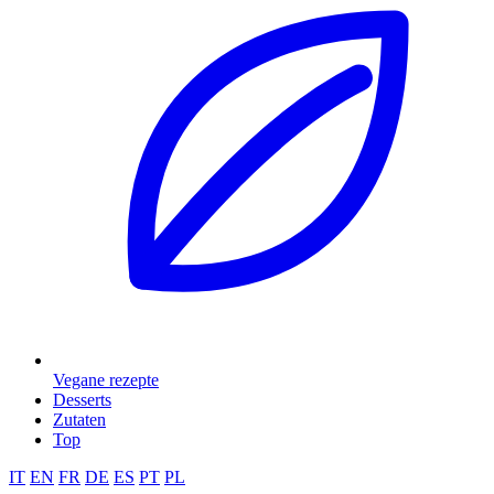
Vegane rezepte
Desserts
Zutaten
Top
IT
EN
FR
DE
ES
PT
PL