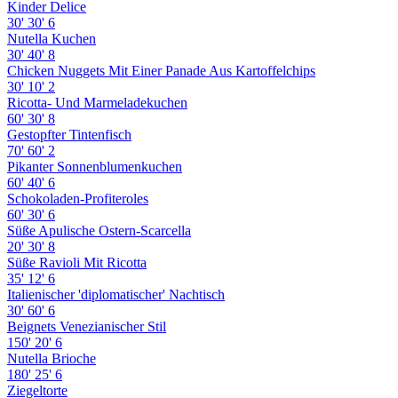
Kinder Delice
30'
30'
6
Nutella Kuchen
30'
40'
8
Chicken Nuggets Mit Einer Panade Aus Kartoffelchips
30'
10'
2
Ricotta- Und Marmeladekuchen
60'
30'
8
Gestopfter Tintenfisch
70'
60'
2
Pikanter Sonnenblumenkuchen
60'
40'
6
Schokoladen-Profiteroles
60'
30'
6
Süße Apulische Ostern-Scarcella
20'
30'
8
Süße Ravioli Mit Ricotta
35'
12'
6
Italienischer 'diplomatischer' Nachtisch
30'
60'
6
Beignets Venezianischer Stil
150'
20'
6
Nutella Brioche
180'
25'
6
Ziegeltorte