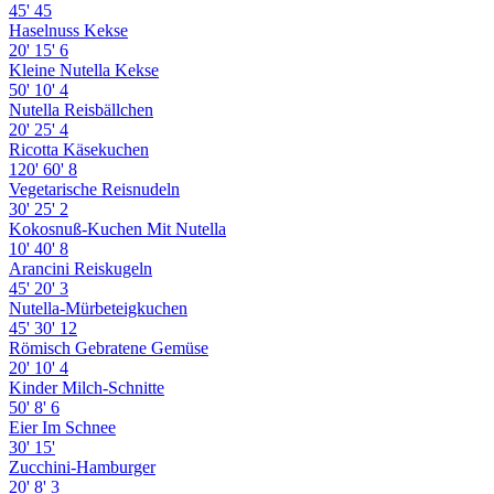
45'
45
Haselnuss Kekse
20'
15'
6
Kleine Nutella Kekse
50'
10'
4
Nutella Reisbällchen
20'
25'
4
Ricotta Käsekuchen
120'
60'
8
Vegetarische Reisnudeln
30'
25'
2
Kokosnuß-Kuchen Mit Nutella
10'
40'
8
Arancini Reiskugeln
45'
20'
3
Nutella-Mürbeteigkuchen
45'
30'
12
Römisch Gebratene Gemüse
20'
10'
4
Kinder Milch-Schnitte
50'
8'
6
Eier Im Schnee
30'
15'
Zucchini-Hamburger
20'
8'
3