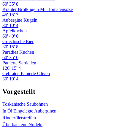
60'
35'
8
Kräuter Brotkugeln Mit Tomatensoße
45'
15'
3
Aubergine Kugeln
30'
10'
4
Apfelkuchen
60'
40'
6
Griechische Eier
30'
15'
8
Paradies Kuchen
60'
35'
6
Panierte Sardellen
120'
15'
4
Gebraten Panierte Oliven
30'
10'
4
Vorgestellt
Toskanische Saubohnen
In Öl Eingelegte Auberginen
Rinderfiletstreifen
Überbackene Nudeln