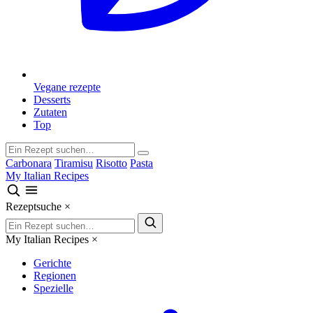
Vegane rezepte
Desserts
Zutaten
Top
Carbonara
Tiramisu
Risotto
Pasta
My Italian Recipes
Rezeptsuche
×
My Italian Recipes
×
Gerichte
Regionen
Spezielle