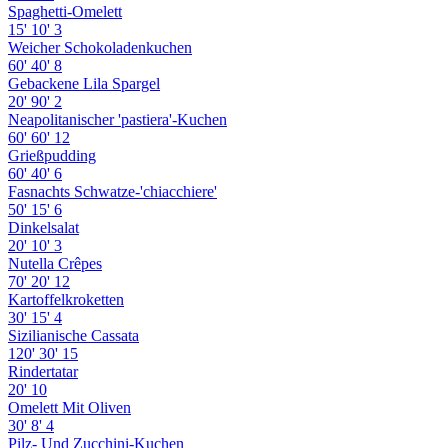
Spaghetti-Omelett
15'
10'
3
Weicher Schokoladenkuchen
60'
40'
8
Gebackene Lila Spargel
20'
90'
2
Neapolitanischer 'pastiera'-Kuchen
60'
60'
12
Grießpudding
60'
40'
6
Fasnachts Schwatze-'chiacchiere'
50'
15'
6
Dinkelsalat
20'
10'
3
Nutella Crêpes
70'
20'
12
Kartoffelkroketten
30'
15'
4
Sizilianische Cassata
120'
30'
15
Rindertatar
20'
10
Omelett Mit Oliven
30'
8'
4
Pilz- Und Zucchini-Kuchen