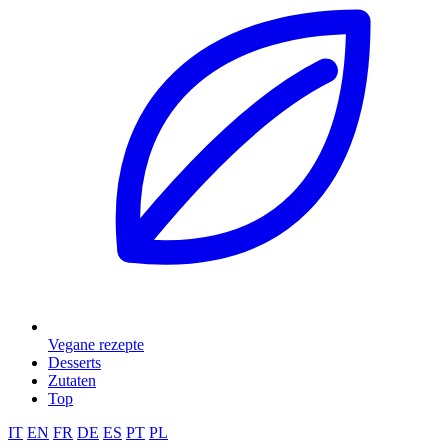
Vegane rezepte
Desserts
Zutaten
Top
IT
EN
FR
DE
ES
PT
PL