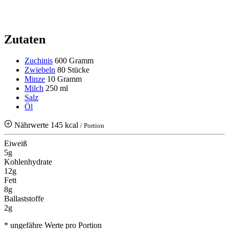
Zutaten
Zuchinis
600 Gramm
Zwiebeln
80 Stücke
Minze
10 Gramm
Milch
250 ml
Salz
Öl
Nährwerte
145 kcal
/ Portion
Eiweiß
5g
Kohlenhydrate
12g
Fett
8g
Ballaststoffe
2g
* ungefähre Werte pro Portion