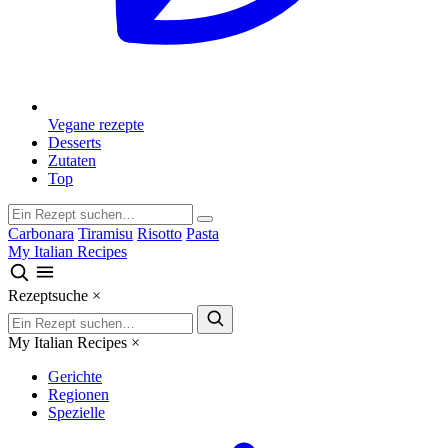
Vegane rezepte
Desserts
Zutaten
Top
Carbonara
Tiramisu
Risotto
Pasta
My Italian Recipes
Rezeptsuche
×
My Italian Recipes
×
Gerichte
Regionen
Spezielle