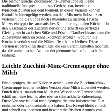
Die piemontesische Zucchini-Minz-Cremesuppe stellt eine
traditionelle Interpretation dieses Gerichts dar, bereichert mit
typischen Zutaten aus dem Piemont. In dieser Variante können
Kartoffeln hinzugefügt werden, um dem Mix mehr Substanz zu
verleihen und die Suppe noch sättigender zu machen. Frische
Minze, ein typisches aromatisches Kraut der regionalen Küche, hebt
den Geschmack der Zucchini hervor und schafft ein perfektes
Gleichgewicht zwischen Süße und Frische. Darüber hinaus kann die
Zubereitung auch im Schnellkochtopf erfolgen, wodurch die
Kochzeit verkürzt und die Nährstoffe erhalten bleiben. Diese
Version ist perfekt für diejenigen, die ein Gericht genießen möchten,
das die authentischen Aromen der piemontesischen Landschaften
einfängt.
Leichte Zucchini-Minz-Cremesuppe ohne
Milch
Für diejenigen, die auf Kalorien achten, kann die Zucchini-Minz-
Cremesuppe in einer leichten Version ohne Milch zubereitet werden.
Durch den Austausch von Milch mit Wasser oder Gemüsebrühe
erhält man eine leichte, aber ebenso schmackhafte Zubereitung.
Diese Variante ist ideal für diejenigen, die eine kalorienarme Diät
einhalten oder Laktoseintoleranz haben. Das Rezept bleibt einfach
und schnell zuzubereiten und bewahrt die frischen Aromen von