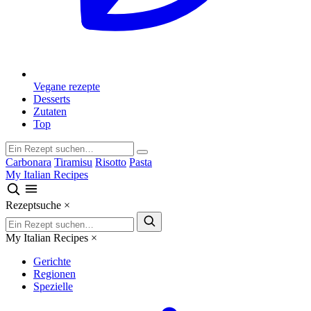
Vegane rezepte
Desserts
Zutaten
Top
Carbonara
Tiramisu
Risotto
Pasta
My Italian Recipes
Rezeptsuche
×
My Italian Recipes
×
Gerichte
Regionen
Spezielle