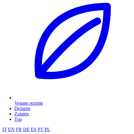
Vegane rezepte
Desserts
Zutaten
Top
IT
EN
FR
DE
ES
PT
PL