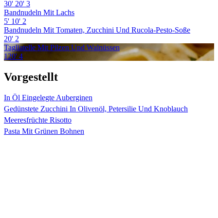
30'
20'
3
Bandnudeln Mit Lachs
5'
10'
2
Bandnudeln Mit Tomaten, Zucchini Und Rucola-Pesto-Soße
20'
2
Tagliatelle Mit Pilzen Und Walnüssen
120'
4
Vorgestellt
In Öl Eingelegte Auberginen
Gedünstete Zucchini In Olivenöl, Petersilie Und Knoblauch
Meeresfrüchte Risotto
Pasta Mit Grünen Bohnen