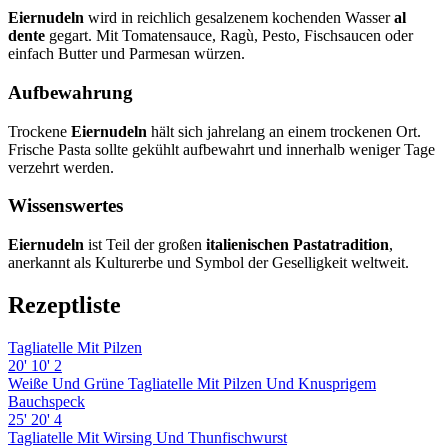
Eiernudeln
wird in reichlich gesalzenem kochenden Wasser
al
dente
gegart. Mit Tomatensauce, Ragù, Pesto, Fischsaucen oder
einfach Butter und Parmesan würzen.
Aufbewahrung
Trockene
Eiernudeln
hält sich jahrelang an einem trockenen Ort.
Frische Pasta sollte gekühlt aufbewahrt und innerhalb weniger Tage
verzehrt werden.
Wissenswertes
Eiernudeln
ist Teil der großen
italienischen Pastatradition
,
anerkannt als Kulturerbe und Symbol der Geselligkeit weltweit.
Rezeptliste
Tagliatelle Mit Pilzen
20'
10'
2
Weiße Und Grüne Tagliatelle Mit Pilzen Und Knusprigem
Bauchspeck
25'
20'
4
Tagliatelle Mit Wirsing Und Thunfischwurst