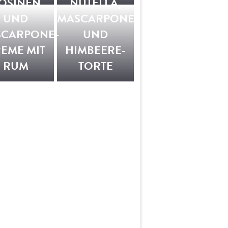
OSINEN
NUTELLA,
UND
MASCARPONE
CARPONE-
UND
EME MIT
HIMBEERE-
RUM
TORTE