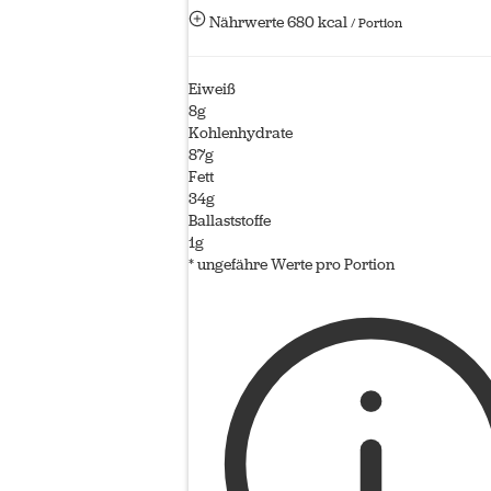
Nährwerte
680 kcal
/ Portion
Eiweiß
8g
Kohlenhydrate
87g
Fett
34g
Ballaststoffe
1g
* ungefähre Werte pro Portion