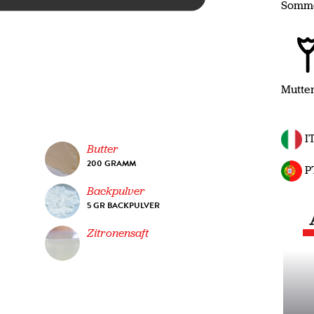
Somm
Mutte
I
Butter
200 GRAMM
P
Backpulver
5 GR BACKPULVER
Zitronensaft