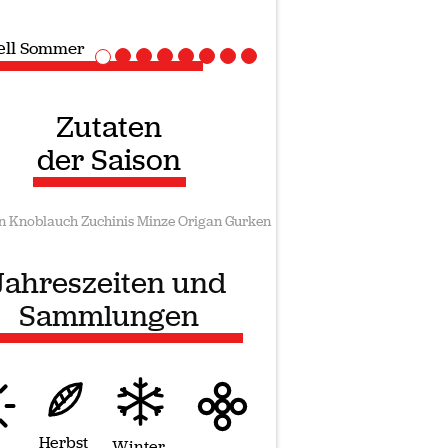
ell
Vegane rezepte
Zutaten
der Saison
n
Knoblauch
Zuchinis
Minze
Origan
Gurken
Jahreszeiten und
Sammlungen
Herbst
Winter