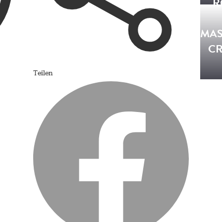
R
MAS
CR
Teilen