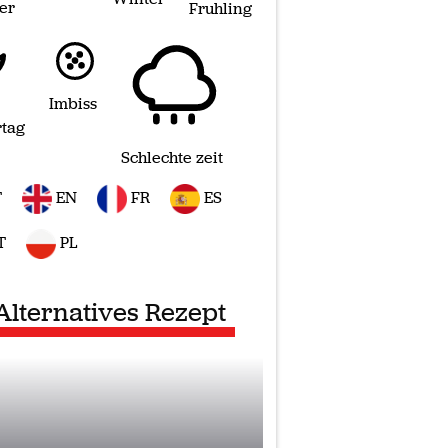
er
Fruhling
Imbiss
rtag
Schlechte zeit
T
EN
FR
ES
T
PL
Alternatives Rezept