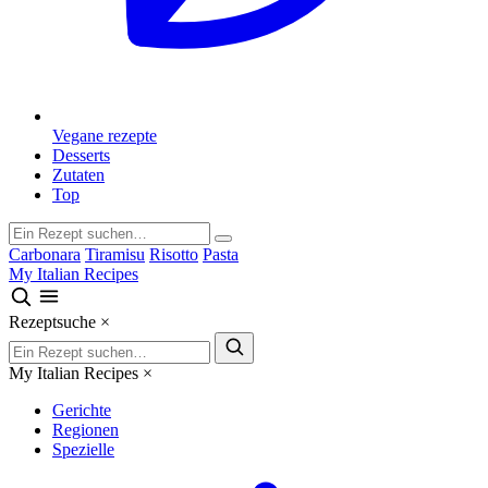
Vegane rezepte
Desserts
Zutaten
Top
Carbonara
Tiramisu
Risotto
Pasta
My Italian Recipes
Rezeptsuche
×
My Italian Recipes
×
Gerichte
Regionen
Spezielle