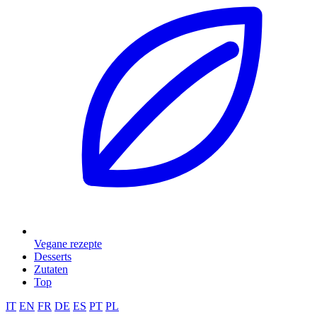
Vegane rezepte
Desserts
Zutaten
Top
IT
EN
FR
DE
ES
PT
PL