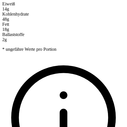
Eiweiß
14g
Kohlenhydrate
48g
Fett
18g
Ballaststoffe
2g
* ungefähre Werte pro Portion