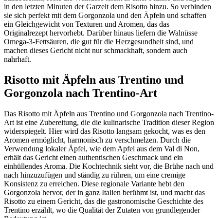
in den letzten Minuten der Garzeit dem Risotto hinzu. So verbinden
sie sich perfekt mit dem Gorgonzola und den Äpfeln und schaffen
ein Gleichgewicht von Texturen und Aromen, das das
Originalrezept hervorhebt. Darüber hinaus liefern die Walnüsse
Omega-3-Fettsäuren, die gut für die Herzgesundheit sind, und
machen dieses Gericht nicht nur schmackhaft, sondern auch
nahrhaft.
Risotto mit Äpfeln aus Trentino und
Gorgonzola nach Trentino-Art
Das Risotto mit Äpfeln aus Trentino und Gorgonzola nach Trentino-
Art ist eine Zubereitung, die die kulinarische Tradition dieser Region
widerspiegelt. Hier wird das Risotto langsam gekocht, was es den
Aromen ermöglicht, harmonisch zu verschmelzen. Durch die
Verwendung lokaler Äpfel, wie dem Apfel aus dem Val di Non,
erhält das Gericht einen authentischen Geschmack und ein
einhüllendes Aroma. Die Kochtechnik sieht vor, die Brühe nach und
nach hinzuzufügen und ständig zu rühren, um eine cremige
Konsistenz zu erreichen. Diese regionale Variante hebt den
Gorgonzola hervor, der in ganz Italien berühmt ist, und macht das
Risotto zu einem Gericht, das die gastronomische Geschichte des
Trentino erzählt, wo die Qualität der Zutaten von grundlegender