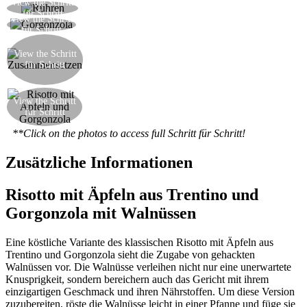
View the Schritt
Rühren Sie den Risotto mit einem Stück Butter
für Schritt
View the Schritt
Fügen Sie viel Gorgonzola und rühren weiter
für Schritt
Servieren Sie den Risotto in der Mitte einer Platte
mit einer Streuung der Safran-aromatisierten
View the Schritt
für Schritt
Äpfel und mit den Streifen von
Frühlingszwiebeln garniert
View the Schritt
Die Erfindung des Chef-Kochs ist fertig!
für Schritt
**Click on the photos to access full Schritt für Schritt!
Zusätzliche Informationen
Risotto mit Äpfeln aus Trentino und
Gorgonzola mit Walnüssen
Eine köstliche Variante des klassischen Risotto mit Äpfeln aus
Trentino und Gorgonzola sieht die Zugabe von gehackten
Walnüssen vor. Die Walnüsse verleihen nicht nur eine unerwartete
Knusprigkeit, sondern bereichern auch das Gericht mit ihrem
einzigartigen Geschmack und ihren Nährstoffen. Um diese Version
zuzubereiten, röste die Walnüsse leicht in einer Pfanne und füge sie