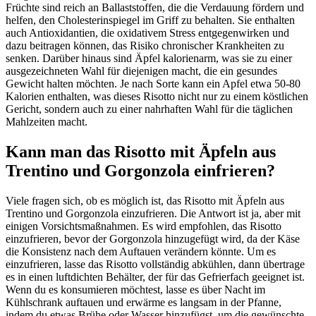
Früchte sind reich an Ballaststoffen, die die Verdauung fördern und
helfen, den Cholesterinspiegel im Griff zu behalten. Sie enthalten
auch Antioxidantien, die oxidativem Stress entgegenwirken und
dazu beitragen können, das Risiko chronischer Krankheiten zu
senken. Darüber hinaus sind Äpfel kalorienarm, was sie zu einer
ausgezeichneten Wahl für diejenigen macht, die ein gesundes
Gewicht halten möchten. Je nach Sorte kann ein Apfel etwa 50-80
Kalorien enthalten, was dieses Risotto nicht nur zu einem köstlichen
Gericht, sondern auch zu einer nahrhaften Wahl für die täglichen
Mahlzeiten macht.
Kann man das Risotto mit Äpfeln aus
Trentino und Gorgonzola einfrieren?
Viele fragen sich, ob es möglich ist, das Risotto mit Äpfeln aus
Trentino und Gorgonzola einzufrieren. Die Antwort ist ja, aber mit
einigen Vorsichtsmaßnahmen. Es wird empfohlen, das Risotto
einzufrieren, bevor der Gorgonzola hinzugefügt wird, da der Käse
die Konsistenz nach dem Auftauen verändern könnte. Um es
einzufrieren, lasse das Risotto vollständig abkühlen, dann übertrage
es in einen luftdichten Behälter, der für das Gefrierfach geeignet ist.
Wenn du es konsumieren möchtest, lasse es über Nacht im
Kühlschrank auftauen und erwärme es langsam in der Pfanne,
indem du etwas Brühe oder Wasser hinzufügst, um die gewünschte