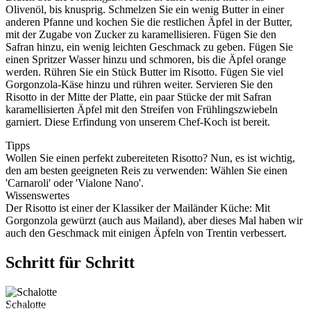
Olivenöl, bis knusprig. Schmelzen Sie ein wenig Butter in einer
anderen Pfanne und kochen Sie die restlichen Äpfel in der Butter,
mit der Zugabe von Zucker zu karamellisieren. Fügen Sie den
Safran hinzu, ein wenig leichten Geschmack zu geben. Fügen Sie
einen Spritzer Wasser hinzu und schmoren, bis die Äpfel orange
werden. Rühren Sie ein Stück Butter im Risotto. Fügen Sie viel
Gorgonzola-Käse hinzu und rühren weiter. Servieren Sie den
Risotto in der Mitte der Platte, ein paar Stücke der mit Safran
karamellisierten Äpfel mit den Streifen von Frühlingszwiebeln
garniert. Diese Erfindung von unserem Chef-Koch ist bereit.
Tipps
Wollen Sie einen perfekt zubereiteten Risotto? Nun, es ist wichtig,
den am besten geeigneten Reis zu verwenden: Wählen Sie einen
'Carnaroli' oder 'Vialone Nano'.
Wissenswertes
Der Risotto ist einer der Klassiker der Mailänder Küche: Mit
Gorgonzola gewürzt (auch aus Mailand), aber dieses Mal haben wir
auch den Geschmack mit einigen Äpfeln von Trentin verbessert.
Schritt für Schritt
Schalotte
View the