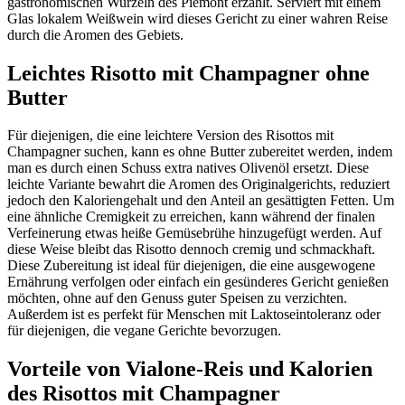
gastronomischen Wurzeln des Piemont erzählt. Serviert mit einem
Glas lokalem Weißwein wird dieses Gericht zu einer wahren Reise
durch die Aromen des Gebiets.
Leichtes Risotto mit Champagner ohne
Butter
Für diejenigen, die eine leichtere Version des Risottos mit
Champagner suchen, kann es ohne Butter zubereitet werden, indem
man es durch einen Schuss extra natives Olivenöl ersetzt. Diese
leichte Variante bewahrt die Aromen des Originalgerichts, reduziert
jedoch den Kaloriengehalt und den Anteil an gesättigten Fetten. Um
eine ähnliche Cremigkeit zu erreichen, kann während der finalen
Verfeinerung etwas heiße Gemüsebrühe hinzugefügt werden. Auf
diese Weise bleibt das Risotto dennoch cremig und schmackhaft.
Diese Zubereitung ist ideal für diejenigen, die eine ausgewogene
Ernährung verfolgen oder einfach ein gesünderes Gericht genießen
möchten, ohne auf den Genuss guter Speisen zu verzichten.
Außerdem ist es perfekt für Menschen mit Laktoseintoleranz oder
für diejenigen, die vegane Gerichte bevorzugen.
Vorteile von Vialone-Reis und Kalorien
des Risottos mit Champagner