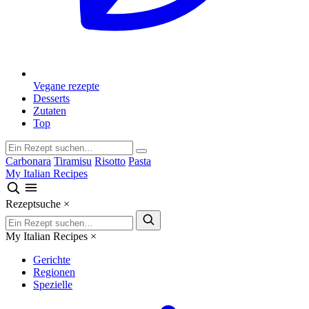
Vegane rezepte
Desserts
Zutaten
Top
Carbonara
Tiramisu
Risotto
Pasta
My Italian Recipes
Rezeptsuche
×
My Italian Recipes
×
Gerichte
Regionen
Spezielle