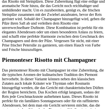
das Risotto mit Steinpilzen. Diese Zubereitung fügt eine erdige und
aromatische Note hinzu, die das Gericht noch reichhaltiger und
umhüllender macht. Um es zuzubereiten, genügt es, die frischen
Steinpilze zusammen mit der Zwiebel anzubraten, bevor der Reis
geröstet wird. Sobald der Champagner hinzugefügt wird, geben die
Pilze ihren Saft ab und verleihen dem Risotto eine
unverwechselbare Duftnote. Diese Kombination ist perfekt für ein
elegantes Abendessen oder um einen besonderen Anlass zu feiern,
und schafft eine perfekte Harmonie zwischen dem Geschmack des
Champagners und dem der Pilze. Vergessen Sie nicht, mit einer
Prise frischer Petersilie zu garnieren, um einen Hauch von Farbe
und Frische hinzuzufügen.
Piemonteser Risotto mit Champagner
Das piemonteser Risotto mit Champagner ist eine Zubereitung, die
die typischen Aromen der kulinarischen Tradition des Piemont
hervorhebt. In dieser Variante können neben den klassischen
Zutaten auch lokale Kräuter wie Thymian oder Rosmarin
hinzugefügt werden, die das Gericht mit charakteristischen Düften
der Region bereichern. Das Kochen erfolgt langsam, sodass der
Reis jede Geschmacksnote aufnehmen kann. Dieses Risotto ist
perfekt für ein familiäres Sonntagsessen oder für ein raffiniertes
Abendessen, bei dem man ein Gericht servieren möchte, das die