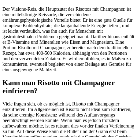
Der Vialone-Reis, die Hauptzutat des Risottos mit Champagner, ist
eine mittelkörnige Reissorte, die verschiedene
ernährungsphysiologische Vorteile bietet. Er ist eine gute Quelle für
komplexe Kohlenhydrate, die langanhaltende Energie liefern, und
ist leicht verdaulich, was ihn auch für Menschen mit
gastrointestinalen Problemen geeignet macht. Darüber hinaus enthält
er B-Vitamine und Mineralien wie Eisen und Magnesium. Eine
Portion Risotto mit Champagner, zubereitet nach dem traditionellen
Rezept, hat etwa 400-500 Kalorien, abhängig von den Portionen
und den verwendeten Zutaten. Es wird empfohlen, es in Maßen zu
konsumieren, eventuell begleitet von einer Beilage aus Gemüse für
eine ausgewogene Mahlzeit.
Kann man Risotto mit Champagner
einfrieren?
Viele fragen sich, ob es möglich ist, Risotto mit Champagner
einzufrieren. Im Allgemeinen ist Risotto nicht ideal zum Einfrieren,
da seine cremige Konsistenz während des Auftauvorgangs
beeinträchtigt werden könnte. Wenn man es jedoch trotzdem
aufbewahren möchte, ist es ratsam, dies vor der finalen Verfeinerung
zu tun. Auf diese Weise kann die Butter und der Grana erst beim
Verzehr hinzugefügt werden, wodurch die Cremigkeit des Gerichts