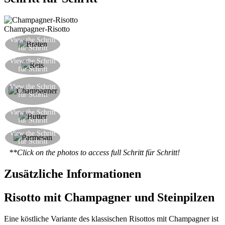
Champagner-Risotto
Hacken Sie etwas Zwiebel und braten sie in einer
View the Schritt
für Schritt
Kasserolle mit etwas Öl
2 Handvoll Reis pro Person in der Kasserolle
View the Schritt
für Schritt
gießen und im Öl 30 Sekunden braten
Fügen Sie den Champagner hinzu und zum
View the Schritt
Kochen bringen. Einmal aufgenommen, Wasser
für Schritt
hinzufügen und weiter gießen, bis gar
Ein Stück Butter und den geriebenen Parmesan
View the Schritt
für Schritt
hinein werfen
Rühren Sie das Risotto gut mit einem Stück
View the Schritt
für Schritt
Butter und geriebenem Parmesan
**Click on the photos to access full Schritt für Schritt!
Zusätzliche Informationen
Risotto mit Champagner und Steinpilzen
Eine köstliche Variante des klassischen Risottos mit Champagner ist