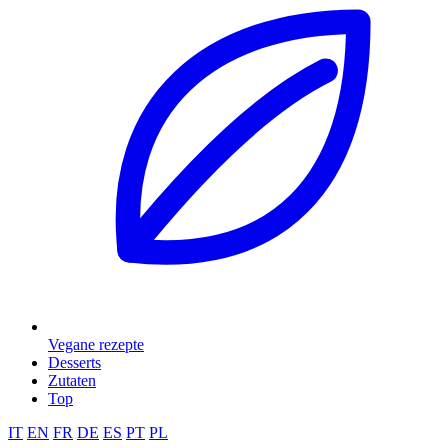
Vegane rezepte
Desserts
Zutaten
Top
IT
EN
FR
DE
ES
PT
PL