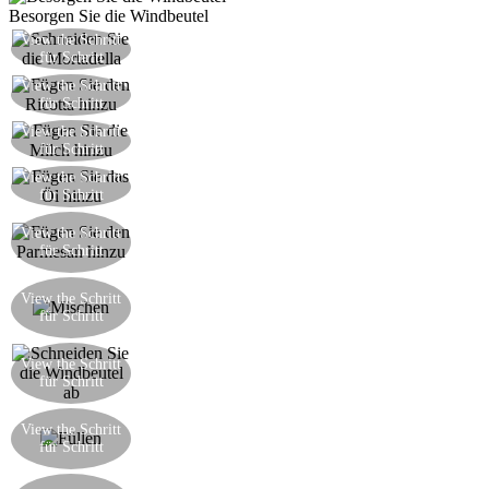
Besorgen Sie die Windbeutel
Schneiden Sie die Mortadella in mittlere bis
View the Schritt
für Schritt
kleine Stücke
View the Schritt
Fügen Sie den Ricotta hinzu
für Schritt
View the Schritt
Fügen Sie die Milch hinzu
für Schritt
View the Schritt
Fügen Sie das extra native Olivenöl hinzu
für Schritt
Fügen Sie den Parmesan hinzu nach Ihrem
View the Schritt
Geschmack (je mehr Sie hinzufügen, desto mehr
für Schritt
pikant das Ergebnis)
Mischen Sie alles zusammen mit etwas
View the Schritt
schwarzem Pfeffer, bis Sie eine cremige
für Schritt
Mischung erhalten
View the Schritt
Schneiden Sie den oberen Teil der Windbeutel
für Schritt
Füllen Sie mit der cremigen Füllung aus
View the Schritt
Mortadella, entweder mit einem Teelöffel oder
für Schritt
einem Spritzbeutel
Schließen Sie die Windbeutel zu, durch das