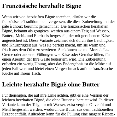
Französische herzhafte Bignè
Wenn wir von herzhaften Bignè sprechen, dürfen wir die
französische Tradition nicht vergessen, die diese Zubereitung mit der
pâte à choux berühmt gemacht hat. Die französischen herzhaften
Bignè, bekannt als gougères, werden aus einem Teig auf Wasser-,
Butter-, Mehl- und Eierbasis hergestellt, der mit geriebenem Käse
angereichert ist. Diese Variante zeichnet sich durch ihre Leichtigkeit
und Knusprigkeit aus, was sie perfekt macht, um sie warm und
frisch aus dem Ofen zu servieren. Sie können sie mit Mortadella-
Creme oder anderen Füllungen wie Käse oder Gemüse füllen, für
einen Aperitif, der Ihre Gäste begeistern wird. Die Zubereitung
erfordert ein wenig Übung, aber das Endergebnis ist die Mühe auf
jeden Fall wert und bietet einen Vorgeschmack auf die französische
Küche auf Ihrem Tisch.
Leichte herzhafte Bignè ohne Butter
Für diejenigen, die auf ihre Linie achten, gibt es eine Version der
leichten herzhaften Bignè, die ohne Butter zubereitet wird. In dieser
Variante kann der Teig nur mit Wasser, extra vergine Olivenöl und
Mehl hergestellt werden, wodurch die Butter aus dem traditionellen
Rezept entfällt. Außerdem kann für die Füllung eine magere Ricotta-