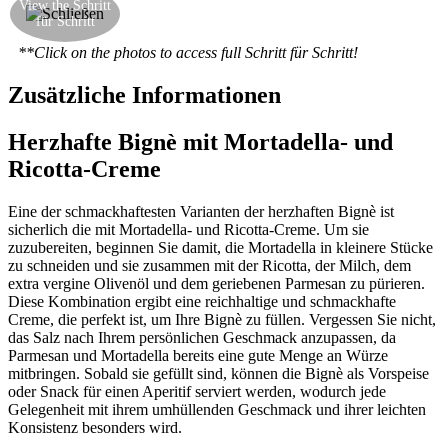
View the Schritt
Zurückstellen des Teils, den Sie abgeschnitten
für Schritt
haben
**Click on the photos to access full Schritt für Schritt!
Zusätzliche Informationen
Herzhafte Bignè mit Mortadella- und
Ricotta-Creme
Eine der schmackhaftesten Varianten der herzhaften Bignè ist
sicherlich die mit Mortadella- und Ricotta-Creme. Um sie
zuzubereiten, beginnen Sie damit, die Mortadella in kleinere Stücke
zu schneiden und sie zusammen mit der Ricotta, der Milch, dem
extra vergine Olivenöl und dem geriebenen Parmesan zu pürieren.
Diese Kombination ergibt eine reichhaltige und schmackhafte
Creme, die perfekt ist, um Ihre Bignè zu füllen. Vergessen Sie nicht,
das Salz nach Ihrem persönlichen Geschmack anzupassen, da
Parmesan und Mortadella bereits eine gute Menge an Würze
mitbringen. Sobald sie gefüllt sind, können die Bignè als Vorspeise
oder Snack für einen Aperitif serviert werden, wodurch jede
Gelegenheit mit ihrem umhüllenden Geschmack und ihrer leichten
Konsistenz besonders wird.