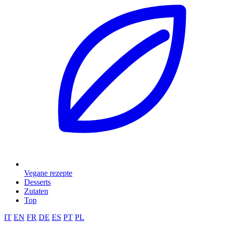
Vegane rezepte
Desserts
Zutaten
Top
IT
EN
FR
DE
ES
PT
PL