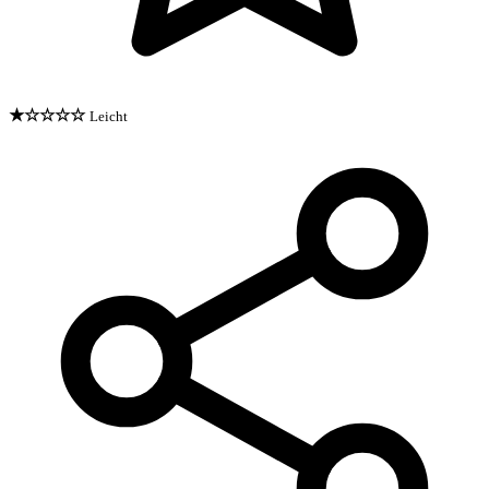
★☆☆☆☆
Leicht