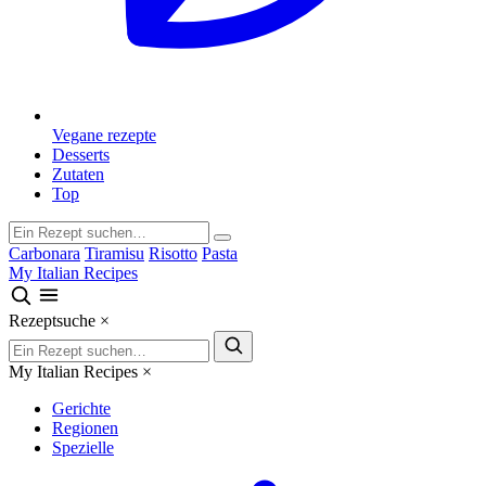
Vegane rezepte
Desserts
Zutaten
Top
Carbonara
Tiramisu
Risotto
Pasta
My Italian Recipes
Rezeptsuche
×
My Italian Recipes
×
Gerichte
Regionen
Spezielle