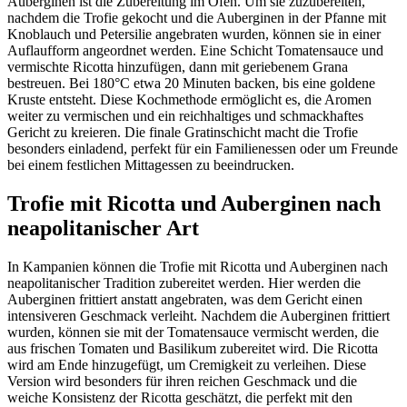
Auberginen ist die Zubereitung im Ofen. Um sie zuzubereiten,
nachdem die Trofie gekocht und die Auberginen in der Pfanne mit
Knoblauch und Petersilie angebraten wurden, können sie in einer
Auflaufform angeordnet werden. Eine Schicht Tomatensauce und
vermischte Ricotta hinzufügen, dann mit geriebenem Grana
bestreuen. Bei 180°C etwa 20 Minuten backen, bis eine goldene
Kruste entsteht. Diese Kochmethode ermöglicht es, die Aromen
weiter zu vermischen und ein reichhaltiges und schmackhaftes
Gericht zu kreieren. Die finale Gratinschicht macht die Trofie
besonders einladend, perfekt für ein Familienessen oder um Freunde
bei einem festlichen Mittagessen zu beeindrucken.
Trofie mit Ricotta und Auberginen nach
neapolitanischer Art
In Kampanien können die Trofie mit Ricotta und Auberginen nach
neapolitanischer Tradition zubereitet werden. Hier werden die
Auberginen frittiert anstatt angebraten, was dem Gericht einen
intensiveren Geschmack verleiht. Nachdem die Auberginen frittiert
wurden, können sie mit der Tomatensauce vermischt werden, die
aus frischen Tomaten und Basilikum zubereitet wird. Die Ricotta
wird am Ende hinzugefügt, um Cremigkeit zu verleihen. Diese
Version wird besonders für ihren reichen Geschmack und die
weiche Konsistenz der Ricotta geschätzt, die perfekt mit den