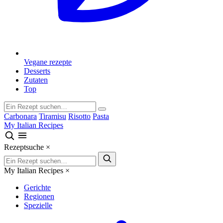
Vegane rezepte
Desserts
Zutaten
Top
Carbonara
Tiramisu
Risotto
Pasta
My Italian Recipes
Rezeptsuche
×
My Italian Recipes
×
Gerichte
Regionen
Spezielle