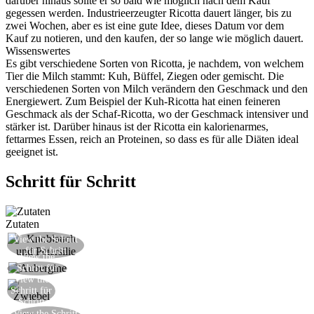
darüber hinaus sollte er so bald wie möglich nach dem Kauf
gegessen werden. Industrieerzeugter Ricotta dauert länger, bis zu
zwei Wochen, aber es ist eine gute Idee, dieses Datum vor dem
Kauf zu notieren, und den kaufen, der so lange wie möglich dauert.
Wissenswertes
Es gibt verschiedene Sorten von Ricotta, je nachdem, von welchem
Tier die Milch stammt: Kuh, Büffel, Ziegen oder gemischt. Die
verschiedenen Sorten von Milch verändern den Geschmack und den
Energiewert. Zum Beispiel der Kuh-Ricotta hat einen feineren
Geschmack als der Schaf-Ricotta, wo der Geschmack intensiver und
stärker ist. Darüber hinaus ist der Ricotta ein kalorienarmes,
fettarmes Essen, reich an Proteinen, so dass es für alle Diäten ideal
geeignet ist.
Schritt für Schritt
Zutaten
View the Schritt
Den Knoblauch und die Petersilie in Öl anbraten
für Schritt
View the
Fügen Sie die Auberginenwürfel hinzu
Schritt für
View the
Schritt
Die Zwiebel in Öl anbraten
Schritt für
Schritt
Das Tomatenpüree hinzufügen und köcheln
View the Schritt