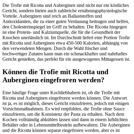
Die Trofie mit Ricotta und Auberginen sind nicht nur ein köstliches
Gericht, sondern bieten auch zahlreiche ernährungsphysiologische
Vorteile. Auberginen sind reich an Ballaststoffen und
Antioxidantien, die zu einer guten Verdauung beitragen und helfen,
den Cholesterinspiegel im Griff zu behalten. Die Ricotta hingegen
ist eine Protein- und Kalziumquelle, die für die Gesundheit der
Knochen unerlässlich ist. Im Durchschnitt liefert eine Portion Trofie
mit Ricotta und Auberginen etwa 450-500 Kalorien, abhängig von
den verwendeten Mengen. Durch die Wahl frischer und
hochwertiger Zutaten kann man ein schmackhaftes und nahrhaftes
Gericht genießen, das perfekt für ein ausgewogenes Mittagessen ist.
Können die Trofie mit Ricotta und
Auberginen eingefroren werden?
Eine häufige Frage unter Kochliebhabern ist, ob die Trofie mit
Ricotta und Auberginen eingefroren werden können. Die Antwort
ist ja, es ist möglich, dieses Gericht einzufrieren, jedoch mit einigen
Vorsichtsmaßnahmen. Es wird empfohlen, die Trofie ohne Sauce
einzufrieren, um die Konsistenz der Pasta zu erhalten. Nach dem
Kochen vollständig abkühlen lassen und dann in einem luftdichten
Behälter oder in Lebensmittelbeuteln aufbewahren. Die Auberginen
und die Ricotta können separat eingefroren werden, aber es ist