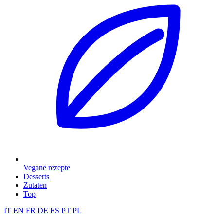
Vegane rezepte
Desserts
Zutaten
Top
IT
EN
FR
DE
ES
PT
PL