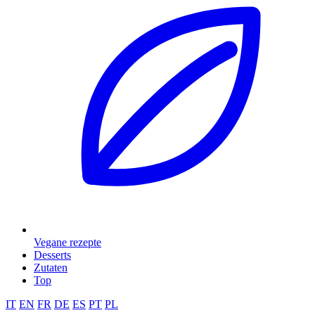
Vegane rezepte
Desserts
Zutaten
Top
IT
EN
FR
DE
ES
PT
PL