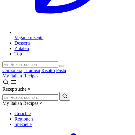
Vegane rezepte
Desserts
Zutaten
Top
Carbonara
Tiramisu
Risotto
Pasta
My Italian Recipes
Rezeptsuche
×
My Italian Recipes
×
Gerichte
Regionen
Spezielle