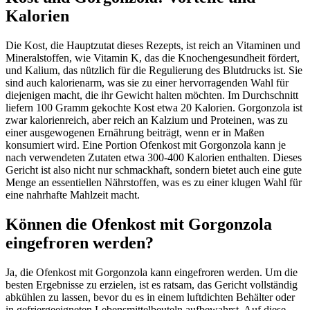
Kalorien
Die Kost, die Hauptzutat dieses Rezepts, ist reich an Vitaminen und
Mineralstoffen, wie Vitamin K, das die Knochengesundheit fördert,
und Kalium, das nützlich für die Regulierung des Blutdrucks ist. Sie
sind auch kalorienarm, was sie zu einer hervorragenden Wahl für
diejenigen macht, die ihr Gewicht halten möchten. Im Durchschnitt
liefern 100 Gramm gekochte Kost etwa 20 Kalorien. Gorgonzola ist
zwar kalorienreich, aber reich an Kalzium und Proteinen, was zu
einer ausgewogenen Ernährung beiträgt, wenn er in Maßen
konsumiert wird. Eine Portion Ofenkost mit Gorgonzola kann je
nach verwendeten Zutaten etwa 300-400 Kalorien enthalten. Dieses
Gericht ist also nicht nur schmackhaft, sondern bietet auch eine gute
Menge an essentiellen Nährstoffen, was es zu einer klugen Wahl für
eine nahrhafte Mahlzeit macht.
Können die Ofenkost mit Gorgonzola
eingefroren werden?
Ja, die Ofenkost mit Gorgonzola kann eingefroren werden. Um die
besten Ergebnisse zu erzielen, ist es ratsam, das Gericht vollständig
abkühlen zu lassen, bevor du es in einem luftdichten Behälter oder
in gefriergeeigneten Lebensmittelbeuteln aufbewahrst. Auf diese