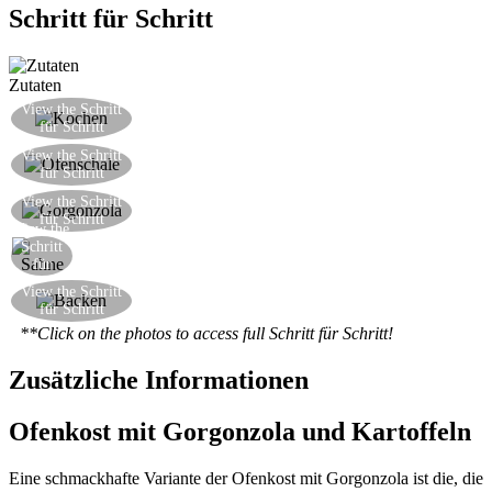
Schritt für Schritt
Zutaten
Kochen Sie den Mangold in kochendem Wasser
View the Schritt
für Schritt
für 15 Minuten
Legen Sie den gekochten Mangold ordentlich auf
View the Schritt
für Schritt
den Boden eines feuerfesten Teller
Brechen Sie den Gorgonzola in Stücke und
View the Schritt
für Schritt
bestreuen darüber und zwischen den Blättern
View the
Schritt
Die Sahne hinzufügen
für
Schritt
Etwas Pfeffer darüber zermahlen und backen im
View the Schritt
für Schritt
Ofen bei 180°C für 30 Minuten
**Click on the photos to access full Schritt für Schritt!
Zusätzliche Informationen
Ofenkost mit Gorgonzola und Kartoffeln
Eine schmackhafte Variante der Ofenkost mit Gorgonzola ist die, die