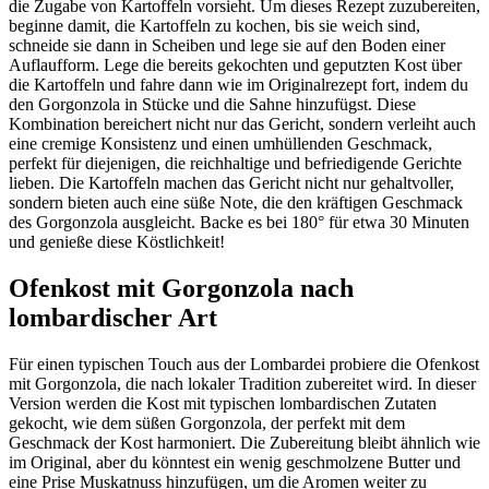
die Zugabe von Kartoffeln vorsieht. Um dieses Rezept zuzubereiten,
beginne damit, die Kartoffeln zu kochen, bis sie weich sind,
schneide sie dann in Scheiben und lege sie auf den Boden einer
Auflaufform. Lege die bereits gekochten und geputzten Kost über
die Kartoffeln und fahre dann wie im Originalrezept fort, indem du
den Gorgonzola in Stücke und die Sahne hinzufügst. Diese
Kombination bereichert nicht nur das Gericht, sondern verleiht auch
eine cremige Konsistenz und einen umhüllenden Geschmack,
perfekt für diejenigen, die reichhaltige und befriedigende Gerichte
lieben. Die Kartoffeln machen das Gericht nicht nur gehaltvoller,
sondern bieten auch eine süße Note, die den kräftigen Geschmack
des Gorgonzola ausgleicht. Backe es bei 180° für etwa 30 Minuten
und genieße diese Köstlichkeit!
Ofenkost mit Gorgonzola nach
lombardischer Art
Für einen typischen Touch aus der Lombardei probiere die Ofenkost
mit Gorgonzola, die nach lokaler Tradition zubereitet wird. In dieser
Version werden die Kost mit typischen lombardischen Zutaten
gekocht, wie dem süßen Gorgonzola, der perfekt mit dem
Geschmack der Kost harmoniert. Die Zubereitung bleibt ähnlich wie
im Original, aber du könntest ein wenig geschmolzene Butter und
eine Prise Muskatnuss hinzufügen, um die Aromen weiter zu