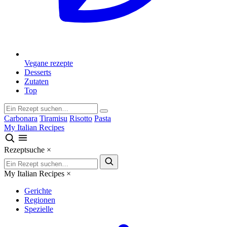
Vegane rezepte
Desserts
Zutaten
Top
Carbonara
Tiramisu
Risotto
Pasta
My Italian Recipes
Rezeptsuche
×
My Italian Recipes
×
Gerichte
Regionen
Spezielle