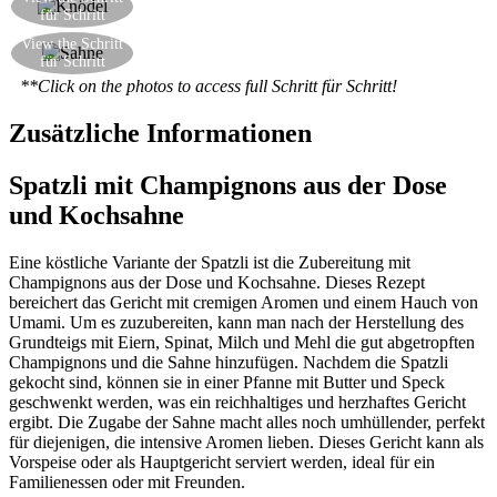
für Schritt
kochen ein wenig mehr
Fügen Sie ein wenig frischer Sahne und rlassen
View the Schritt
für Schritt
die Soße reduzieren
**Click on the photos to access full Schritt für Schritt!
Zusätzliche Informationen
Spatzli mit Champignons aus der Dose
und Kochsahne
Eine köstliche Variante der Spatzli ist die Zubereitung mit
Champignons aus der Dose und Kochsahne. Dieses Rezept
bereichert das Gericht mit cremigen Aromen und einem Hauch von
Umami. Um es zuzubereiten, kann man nach der Herstellung des
Grundteigs mit Eiern, Spinat, Milch und Mehl die gut abgetropften
Champignons und die Sahne hinzufügen. Nachdem die Spatzli
gekocht sind, können sie in einer Pfanne mit Butter und Speck
geschwenkt werden, was ein reichhaltiges und herzhaftes Gericht
ergibt. Die Zugabe der Sahne macht alles noch umhüllender, perfekt
für diejenigen, die intensive Aromen lieben. Dieses Gericht kann als
Vorspeise oder als Hauptgericht serviert werden, ideal für ein
Familienessen oder mit Freunden.