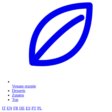
Vegane rezepte
Desserts
Zutaten
Top
IT
EN
FR
DE
ES
PT
PL