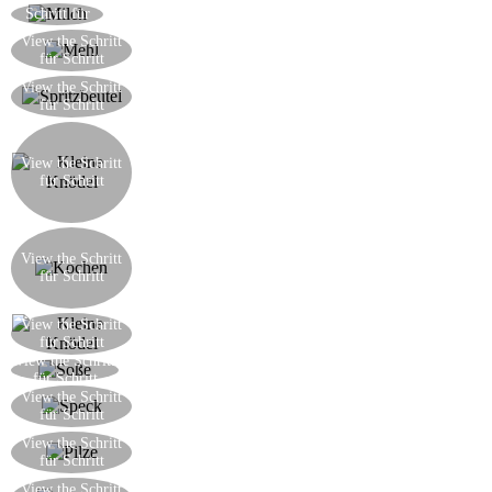
Schritt
Fügen Sie die Milch zu der Mischung
Schritt für
Schritt
Fügen Sie das Mehl zur Mischung, einen Löffel
View the Schritt
für Schritt
auf einmal
Setzen Sie die Mischung in einen Gefrierbeutel,
View the Schritt
für Schritt
von dem Sie anschließend eine Ecke abschneiden
Hier ist, wie unser Chef-Koch die grünen Knödel
macht: Ein wenig von der Mischung durch das
View the Schritt
Loch in der Ecke ausdrücken, und ein Teil (jeder
für Schritt
2cm) abschneiden. Lassen Sie sie in kochendes
Salzwasser fallen
Einmal gekocht, werden die Knödel an die
Oberfläche auftauchen, dann lassen Sie sie
View the Schritt
für Schritt
abtropfen und stellen sie beiseite. Weiter machen,
bis die Mischung aufgebraucht ist
Die Knödel abgießen und beiseite auf eine Platte
View the Schritt
für Schritt
legen
View the Schritt
Reichliche Butter in einer Pfanne schmelzen
für Schritt
Fügen Sie den gewürfelten Speck zur Pfanne und
View the Schritt
für Schritt
rösten
Fügen Sie die Pilze in die Pfanne hinzu und
View the Schritt
für Schritt
weiter kochen
Fügen Sie die Spätzle in die Pfanne hinzu und
View the Schritt