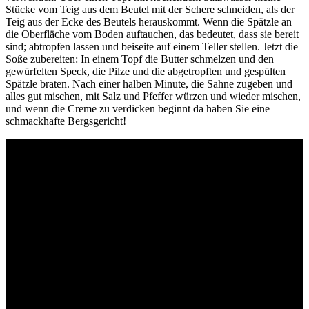
Stücke vom Teig aus dem Beutel mit der Schere schneiden, als der
Teig aus der Ecke des Beutels herauskommt. Wenn die Spätzle an
die Oberfläche vom Boden auftauchen, das bedeutet, dass sie bereit
sind; abtropfen lassen und beiseite auf einem Teller stellen. Jetzt die
Soße zubereiten: In einem Topf die Butter schmelzen und den
gewürfelten Speck, die Pilze und die abgetropften und gespülten
Spätzle braten. Nach einer halben Minute, die Sahne zugeben und
alles gut mischen, mit Salz und Pfeffer würzen und wieder mischen,
und wenn die Creme zu verdicken beginnt da haben Sie eine
schmackhafte Bergsgericht!