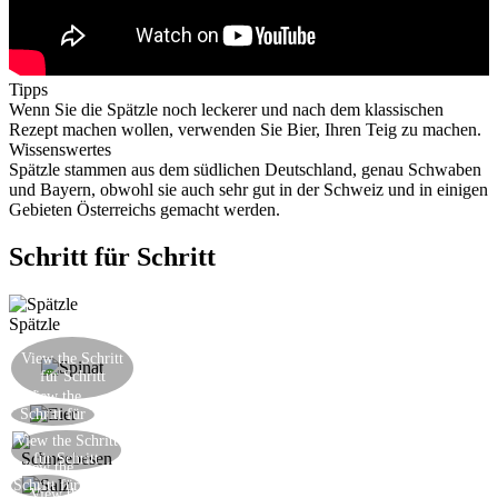
Tipps
Wenn Sie die Spätzle noch leckerer und nach dem klassischen
Rezept machen wollen, verwenden Sie Bier, Ihren Teig zu machen.
Wissenswertes
Spätzle stammen aus dem südlichen Deutschland, genau Schwaben
und Bayern, obwohl sie auch sehr gut in der Schweiz und in einigen
Gebieten Österreichs gemacht werden.
Schritt für Schritt
Spätzle
Den Spinat blanchieren, abtropfen lassen und das
View the Schritt
Wasser ausdrücken, sie hacken und in eine
für Schritt
Schüssel übertragen
View the
Fügen Sie die Eier auf den Spinat
Schritt für
Schritt
View the Schritt
Den Spinat und das Ei zusammen schlagen
für Schritt
View the
Die Mischung richtig salzen
Schritt für
View the