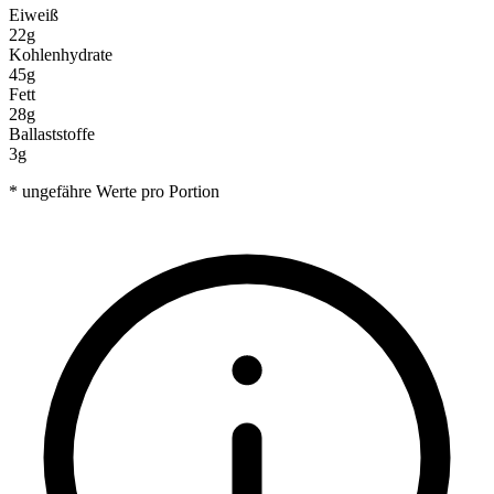
Eiweiß
22g
Kohlenhydrate
45g
Fett
28g
Ballaststoffe
3g
* ungefähre Werte pro Portion