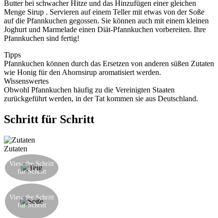
Butter bei schwacher Hitze und das Hinzufügen einer gleichen
Menge Sirup . Servieren auf einem Teller mit etwas von der Soße
auf die Pfannkuchen gegossen. Sie können auch mit einem kleinen
Joghurt und Marmelade einen Diät-Pfannkuchen vorbereiten. Ihre
Pfannkuchen sind fertig!
Tipps
Pfannkuchen können durch das Ersetzen von anderen süßen Zutaten
wie Honig für den Ahornsirup aromatisiert werden.
Wissenswertes
Obwohl Pfannkuchen häufig zu die Vereinigten Staaten
zurückgeführt werden, in der Tat kommen sie aus Deutschland.
Schritt für Schritt
Zutaten
Backen Sie einen Teig durch das Mischen der
View the Schritt
Eier und des Zuckers; dann Milch, Backpulver
für Schritt
und Mehl mischen
Machen Sie die Soße durch das Schmelzen der
Butter in einem Topf und die Zugabe des
View the Schritt
für Schritt
Ahornsirup, um eine Emulsion der beiden
Zutaten zu erhalten