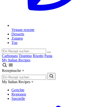
Vegane rezepte
Desserts
Zutaten
Top
Carbonara
Tiramisu
Risotto
Pasta
My Italian Recipes
Rezeptsuche
×
My Italian Recipes
×
Gerichte
Regionen
Spezielle