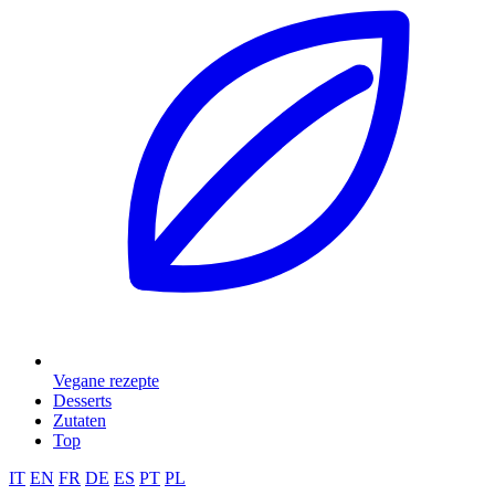
Vegane rezepte
Desserts
Zutaten
Top
IT
EN
FR
DE
ES
PT
PL