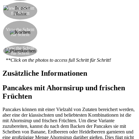
Fügen Sie eine Kelle Teig in eine leicht geölte
View the Schritt
Pfanne, um eine Scheibe von 5-6cm im
für Schritt
Durchmesser zu bilden
Sobald die erste Seite gekocht wird, drehen Sie
den Pfannkuchen um und kochen die andere
View the Schritt
für Schritt
Seite. Wiederholen Sie den Vorgang, bis der Teig
ausgebraucht ist.
Dieses typische amerikanische Pancake-
View the Schritt
für Schritt
Frühstück ist fertig!
**Click on the photos to access full Schritt für Schritt!
Zusätzliche Informationen
Pancakes mit Ahornsirup und frischen
Früchten
Pancakes können mit einer Vielzahl von Zutaten bereichert werden,
aber eine der klassischsten und beliebtesten Kombinationen ist die
mit Ahornsirup und frischen Früchten. Um diese Variante
zuzubereiten, kannst du nach dem Backen der Pancakes sie mit
Scheiben von Banane, Erdbeeren oder Heidelbeeren garnieren und
eine großzügige Menge Ahornsirup darüber gießen. Dies fügt nicht