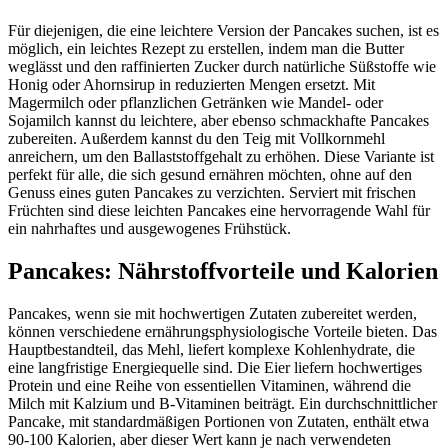
Für diejenigen, die eine leichtere Version der Pancakes suchen, ist es
möglich, ein leichtes Rezept zu erstellen, indem man die Butter
weglässt und den raffinierten Zucker durch natürliche Süßstoffe wie
Honig oder Ahornsirup in reduzierten Mengen ersetzt. Mit
Magermilch oder pflanzlichen Getränken wie Mandel- oder
Sojamilch kannst du leichtere, aber ebenso schmackhafte Pancakes
zubereiten. Außerdem kannst du den Teig mit Vollkornmehl
anreichern, um den Ballaststoffgehalt zu erhöhen. Diese Variante ist
perfekt für alle, die sich gesund ernähren möchten, ohne auf den
Genuss eines guten Pancakes zu verzichten. Serviert mit frischen
Früchten sind diese leichten Pancakes eine hervorragende Wahl für
ein nahrhaftes und ausgewogenes Frühstück.
Pancakes: Nährstoffvorteile und Kalorien
Pancakes, wenn sie mit hochwertigen Zutaten zubereitet werden,
können verschiedene ernährungsphysiologische Vorteile bieten. Das
Hauptbestandteil, das Mehl, liefert komplexe Kohlenhydrate, die
eine langfristige Energiequelle sind. Die Eier liefern hochwertiges
Protein und eine Reihe von essentiellen Vitaminen, während die
Milch mit Kalzium und B-Vitaminen beiträgt. Ein durchschnittlicher
Pancake, mit standardmäßigen Portionen von Zutaten, enthält etwa
90-100 Kalorien, aber dieser Wert kann je nach verwendeten