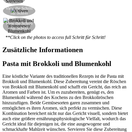
Schritt
Fügen Sie die Chili und die gehackten schwarzen
View the Schritt
für Schritt
Oliven hinzu
Fügen Sie die zuvor halb gar gekochten Gemüse
View the Schritt
für Schritt
hinzu
**Click on the photos to access full Schritt für Schritt!
Zusätzliche Informationen
Pasta mit Brokkoli und Blumenkohl
Eine köstliche Variante des traditionellen Rezepts ist die Pasta mit
Brokkoli und Blumenkohl. Diese Zubereitung vereint die Röschen
von Brokkoli mit Blumenkohl und schafft ein Gericht, das reich an
Aromen und Farben ist. Um es zuzubereiten, genügt es, den
Blumenkohl während des Kochens zu den Brokkoliröschen
hinzuzufügen. Beide Gemüsesorten garen zusammen und
ermöglichen es ihren Aromen, sich perfekt zu vermischen. Diese
Kombination bereichert nicht nur das Gericht visuell, sondern bietet
auch eine größere ernährungsphysiologische Vielfalt, wodurch das
Gericht ideal für diejenigen ist, die eine ausgewogene und
schmackhafte Mahlzeit wünschen. Servieren Sie diese Zubereitung