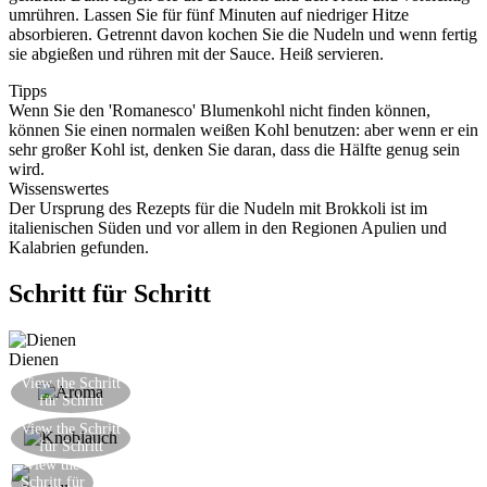
umrühren. Lassen Sie für fünf Minuten auf niedriger Hitze
absorbieren. Getrennt davon kochen Sie die Nudeln und wenn fertig
sie abgießen und rühren mit der Sauce. Heiß servieren.
Tipps
Wenn Sie den 'Romanesco' Blumenkohl nicht finden können,
können Sie einen normalen weißen Kohl benutzen: aber wenn er ein
sehr großer Kohl ist, denken Sie daran, dass die Hälfte genug sein
wird.
Wissenswertes
Der Ursprung des Rezepts für die Nudeln mit Brokkoli ist im
italienischen Süden und vor allem in den Regionen Apulien und
Kalabrien gefunden.
Schritt für Schritt
Dienen
Lassen Sie die Sauce seine Aromen gut
View the Schritt
für Schritt
entwickeln und dann rühren mit den Nudeln
Sanft ein wenig Knoblauch in einem Terrakotta-
View the Schritt
für Schritt
Topf rösten
View the
Fügen Sie die Sardellen hinzu
Schritt für