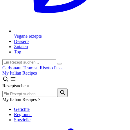
Vegane rezepte
Desserts
Zutaten
Top
Carbonara
Tiramisu
Risotto
Pasta
My Italian Recipes
Rezeptsuche
×
My Italian Recipes
×
Gerichte
Regionen
Spezielle