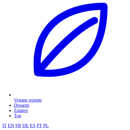
Vegane rezepte
Desserts
Zutaten
Top
IT
EN
FR
DE
ES
PT
PL