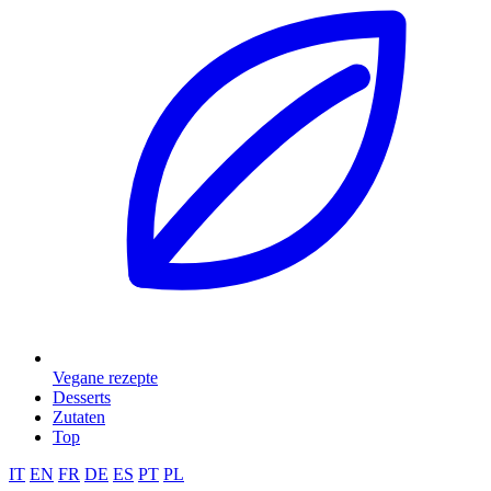
Vegane rezepte
Desserts
Zutaten
Top
IT
EN
FR
DE
ES
PT
PL