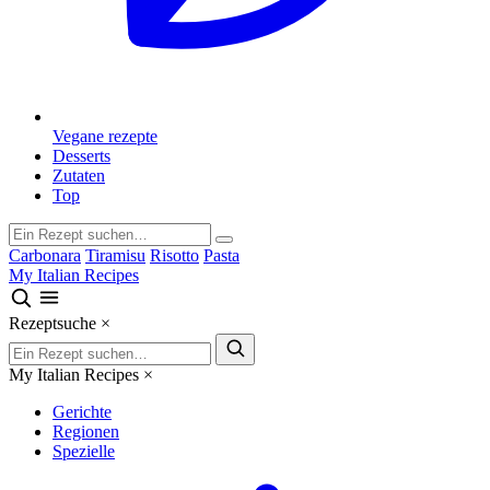
Vegane rezepte
Desserts
Zutaten
Top
Carbonara
Tiramisu
Risotto
Pasta
My Italian Recipes
Rezeptsuche
×
My Italian Recipes
×
Gerichte
Regionen
Spezielle