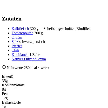
Zutaten
Kalbfleisch
300 g in Scheiben geschnitten Rindfilet
Tomatenpüree
200 g
Origan
Salz
schwarz persisch
Pfeffer
Chili
Knoblauch
1 Zehe
Natives Olivenöl extra
Nährwerte
280 kcal
/ Portion
Eiweiß
35g
Kohlenhydrate
8g
Fett
12g
Ballaststoffe
1g