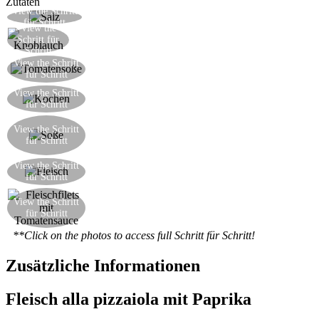
Zutaten
View the Schritt
Das Fleisch salzen und eine Weile ruhen lassen
für Schritt
View the
Eine Knoblauchzehe fein hacken
Schritt für
Schritt
Die Tomatensauce mit dem Tomatenpüree,
View the Schritt
für Schritt
Zucker, Salz, Pfeffer, Chili und Oregano bereiten
Das Fleisch in einer Pfanne mit heißem Öl
View the Schritt
für Schritt
kochen
Sobald das Fleisch gekocht ist, nehmen Sie es aus
View the Schritt
der Pfanne und fügen dann die Tomatensauce zu
für Schritt
den Fleischsaft in der Pfanne
Fügen Sie das Fleisch einmal in die Pfanne
View the Schritt
für Schritt
wieder in die Sauce
View the Schritt
Ihre schnelle, klassische Hauptgericht ist bereit
für Schritt
**Click on the photos to access full Schritt für Schritt!
Zusätzliche Informationen
Fleisch alla pizzaiola mit Paprika