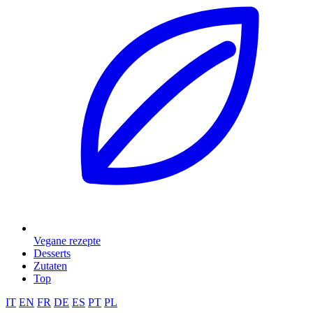
Vegane rezepte
Desserts
Zutaten
Top
IT
EN
FR
DE
ES
PT
PL