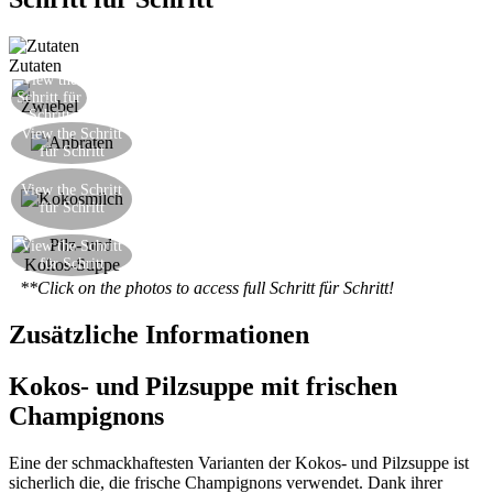
Zutaten
View the
Die Zwiebel sehr fein hacken
Schritt für
Schritt
Die Zwiebel und die Pilze in einer beschichteten
View the Schritt
für Schritt
Pfanne mit einem Schuss Olivenöl anbraten
Fügen Sie die Kokosmilch, Wasser und Salz
View the Schritt
hinzu. Bringen Sie zu kochen, dann lassen für 10
für Schritt
Minuten kochen.
View the Schritt
Ihre asiatisch-inspirierte Suppe ist fertig!
für Schritt
**Click on the photos to access full Schritt für Schritt!
Zusätzliche Informationen
Kokos- und Pilzsuppe mit frischen
Champignons
Eine der schmackhaftesten Varianten der Kokos- und Pilzsuppe ist
sicherlich die, die frische Champignons verwendet. Dank ihrer