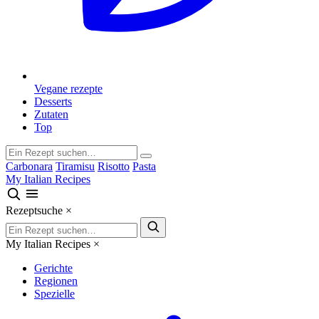
Vegane rezepte
Desserts
Zutaten
Top
Carbonara
Tiramisu
Risotto
Pasta
My Italian Recipes
Rezeptsuche
×
My Italian Recipes
×
Gerichte
Regionen
Spezielle