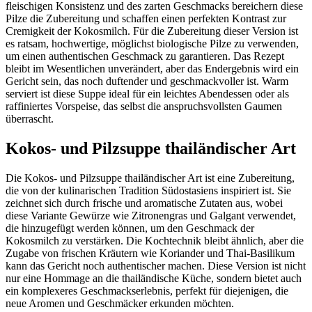
fleischigen Konsistenz und des zarten Geschmacks bereichern diese
Pilze die Zubereitung und schaffen einen perfekten Kontrast zur
Cremigkeit der Kokosmilch. Für die Zubereitung dieser Version ist
es ratsam, hochwertige, möglichst biologische Pilze zu verwenden,
um einen authentischen Geschmack zu garantieren. Das Rezept
bleibt im Wesentlichen unverändert, aber das Endergebnis wird ein
Gericht sein, das noch duftender und geschmackvoller ist. Warm
serviert ist diese Suppe ideal für ein leichtes Abendessen oder als
raffiniertes Vorspeise, das selbst die anspruchsvollsten Gaumen
überrascht.
Kokos- und Pilzsuppe thailändischer Art
Die Kokos- und Pilzsuppe thailändischer Art ist eine Zubereitung,
die von der kulinarischen Tradition Südostasiens inspiriert ist. Sie
zeichnet sich durch frische und aromatische Zutaten aus, wobei
diese Variante Gewürze wie Zitronengras und Galgant verwendet,
die hinzugefügt werden können, um den Geschmack der
Kokosmilch zu verstärken. Die Kochtechnik bleibt ähnlich, aber die
Zugabe von frischen Kräutern wie Koriander und Thai-Basilikum
kann das Gericht noch authentischer machen. Diese Version ist nicht
nur eine Hommage an die thailändische Küche, sondern bietet auch
ein komplexeres Geschmackserlebnis, perfekt für diejenigen, die
neue Aromen und Geschmäcker erkunden möchten.