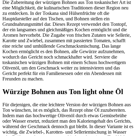
Die Zubereitung der würzigen Bohnen aus Ton toskanischer Art ist
eine Möglichkeit, die kulinarischen Traditionen dieser Region neu
zu entdecken. In der Toskana sind Hülsenfrüchte oft die
Hauptdarsteller auf den Tischen, und Bohnen stellen ein
Grundnahrungsmittel dar. Dieses Rezept verwendet den Tontopf,
der ein langsames und gleichmäßiges Kochen ermöglicht und die
Aromen hervorhebt. Die Zugabe von frischen Zutaten wie Sellerie,
Karotte und Zwiebel, zusammen mit passierten Tomaten, schafft
eine reiche und umhüllende Geschmacksmischung. Das lange
Kochen ermöglicht es den Bohnen, alle Gewürze aufzunehmen,
wodurch das Gericht noch schmackhafter wird. Serviere die
toskanischen würzigen Bohnen mit einem Schuss hochwertigem
Olivenöl, um den Geschmack weiter zu intensivieren und das
Gericht perfekt für ein Familienessen oder ein Abendessen mit
Freunden zu machen.
Würzige Bohnen aus Ton light ohne Öl
Für diejenigen, die eine leichtere Version der würzigen Bohnen aus
Ton wünschen, ist es möglich, das Rezept ohne Öl zuzubereiten.
Indem man das hochwertige Olivenöl durch etwas Gemüsebrühe
oder Wasser ersetzt, reduziert man den Kaloriengehalt des Gerichts,
während der Geschmack dennoch gut bleibt. In dieser Variante ist es
wichtig, die Zwiebel-, Karotten- und Selleriemischung in Wasser