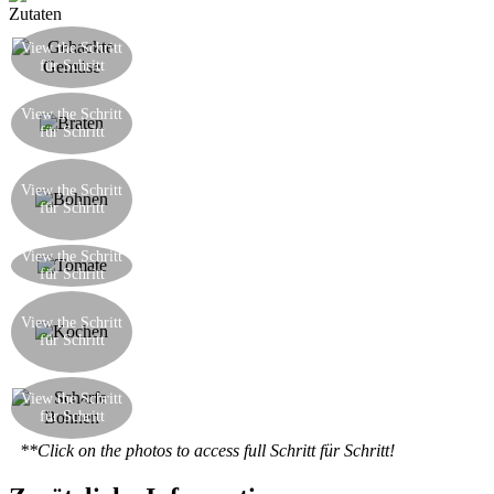
Zutaten
Hacken Sie den Sellerie, die Karotten und die
View the Schritt
Zwiebeln entweder in einer Küchenmaschine
für Schritt
oder per Hand
Braten Sie die gehackten Gemüse in einem
View the Schritt
Terrakotta-Topf oder schwere Pfanne mit etwas
für Schritt
extra nativem Olivenöl
Abgießen Sie die Bohnen nach einem 12
Stunden Einweichen im Wasser (falls
View the Schritt
für Schritt
ursprünglich getrocknet), und dann weiter im
Topf mit dem Gemüse kochen
Das Tomatenpüree hinzufügen und weiter
View the Schritt
für Schritt
kochen
Mit Salz, einer Prise Zucker und etwas
Chilipulver oder Flocken von getrockneten Chilis
View the Schritt
für Schritt
abschmecken. Fügen Sie genug Wasser um alles
abzudecken und weiter 3 Stunden sanft köcheln
Ihre scharfe Bohnen sind bereit, eine
View the Schritt
hervorragende Möglichkeit, Protein in Ihrer
für Schritt
Ernährung ohne Fleisch einzuführen
**Click on the photos to access full Schritt für Schritt!