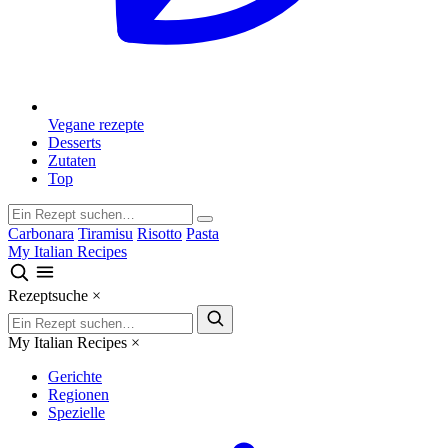
Vegane rezepte
Desserts
Zutaten
Top
Carbonara
Tiramisu
Risotto
Pasta
My Italian Recipes
Rezeptsuche
×
My Italian Recipes
×
Gerichte
Regionen
Spezielle