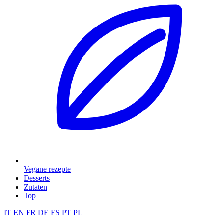
Vegane rezepte
Desserts
Zutaten
Top
IT
EN
FR
DE
ES
PT
PL