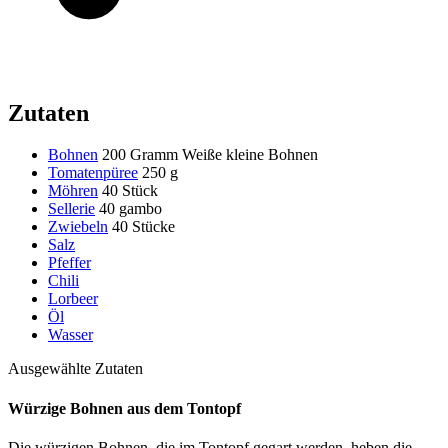
Zutaten
Bohnen
200 Gramm
Weiße kleine Bohnen
Tomatenpüree
250 g
Möhren
40 Stück
Sellerie
40 gambo
Zwiebeln
40 Stücke
Salz
Pfeffer
Chili
Lorbeer
Öl
Wasser
Ausgewählte Zutaten
Würzige Bohnen aus dem Tontopf
Die würzigen Bohnen, die im Tontopf gegart werden, heben die